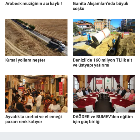
Arabesk müziğinin acı kaybı!
Ganita Akşamları'nda büyük
coşku
Kırsal yollara neşter
Denizli'de 160 milyon TL'lik alt
ve üstyapı yatırımı
Ayvalık'ta üretici ve el emeği
DAĞDER ve BUMEV'den eğitim
pazarı renk katıyor
için güç birliği