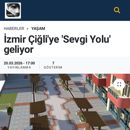
Gündem
Nöbetçi Eczaneler
HABERLER
YAŞAM
İzmir Çiğli'ye 'Sevgi Yolu'
Ekonomi
Hava Durumu
geliyor
Spor
Namaz Vakitleri
20.03.2026 - 17:00
7
Magazin
Trafik Durumu
YAYINLANMA
GÖSTERIM
Tüm Haberler
Süper Lig Puan Durumu ve Fikstür
İletişim
Tüm Manşetler
Künye
Son Dakika Haberleri
Haber Arşivi