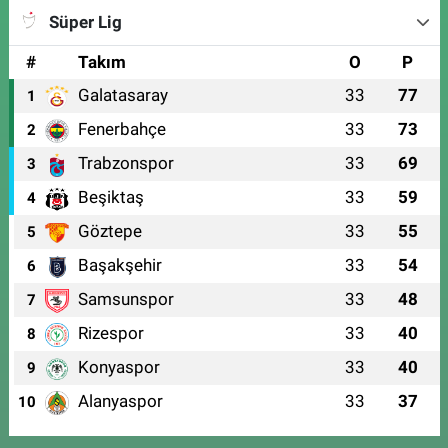
Süper Lig
#
Takım
O
P
Galatasaray
33
77
1
Fenerbahçe
33
73
2
Trabzonspor
33
69
3
Beşiktaş
33
59
4
Göztepe
33
55
5
Başakşehir
33
54
6
Samsunspor
33
48
7
Rizespor
33
40
8
Konyaspor
33
40
9
Alanyaspor
33
37
10