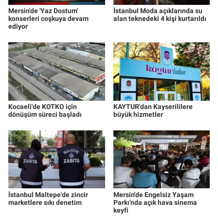
Mersin'de 'Yaz Dostum'
İstanbul Moda açıklarında su
konserleri coşkuya devam
alan teknedeki 4 kişi kurtarıldı
ediyor
Kocaeli'de KOTKO için
KAYTUR'dan Kayserililere
dönüşüm süreci başladı
büyük hizmetler
İstanbul Maltepe'de zincir
Mersin'de Engelsiz Yaşam
marketlere sıkı denetim
Parkı'nda açık hava sinema
keyfi