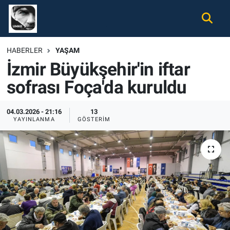
Gündem
Nöbetçi Eczaneler
HABERLER
YAŞAM
İzmir Büyükşehir'in iftar
Ekonomi
Hava Durumu
sofrası Foça'da kuruldu
Spor
Namaz Vakitleri
04.03.2026 - 21:16
13
Magazin
Trafik Durumu
YAYINLANMA
GÖSTERIM
Tüm Haberler
Süper Lig Puan Durumu ve Fikstür
İletişim
Tüm Manşetler
Künye
Son Dakika Haberleri
Haber Arşivi