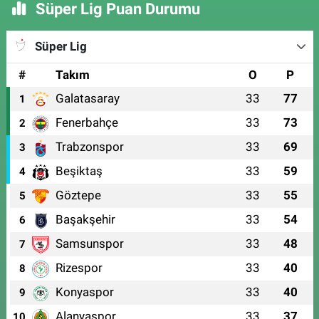
Süper Lig Puan Durumu
Süper Lig
#
Takım
O
P
Galatasaray
33
77
1
Fenerbahçe
33
73
2
Trabzonspor
33
69
3
Beşiktaş
33
59
4
Göztepe
33
55
5
Başakşehir
33
54
6
Samsunspor
33
48
7
Rizespor
33
40
8
Konyaspor
33
40
9
Alanyaspor
33
37
10