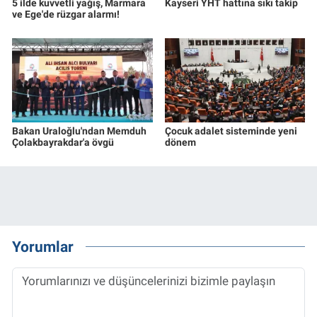
5 ilde kuvvetli yağış, Marmara
Kayseri YHT hattına sıkı takip
ve Ege'de rüzgar alarmı!
Bakan Uraloğlu'ndan Memduh
Çocuk adalet sisteminde yeni
Çolakbayrakdar'a övgü
dönem
Yorumlar