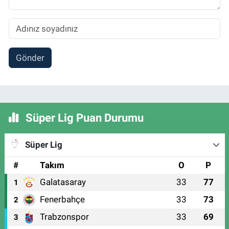
Gönder
Süper Lig Puan Durumu
Süper Lig
#
Takım
O
P
Galatasaray
33
77
1
Fenerbahçe
33
73
2
Trabzonspor
33
69
3