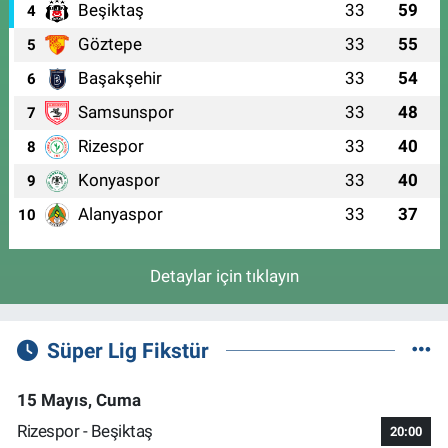
Beşiktaş
33
59
4
Göztepe
33
55
5
Başakşehir
33
54
6
Samsunspor
33
48
7
Rizespor
33
40
8
Konyaspor
33
40
9
Alanyaspor
33
37
10
Detaylar için tıklayın
Süper Lig Fikstür
15 Mayıs, Cuma
Rizespor - Beşiktaş
20:00