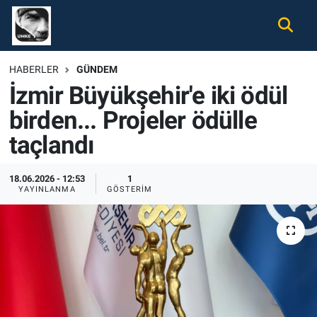
Gündem
Nöbetçi Eczaneler
HABERLER
GÜNDEM
İzmir Büyükşehir'e iki ödül
Ekonomi
Hava Durumu
birden... Projeler ödülle
Spor
Namaz Vakitleri
taçlandı
Magazin
Trafik Durumu
18.06.2026 - 12:53
1
YAYINLANMA
GÖSTERIM
Tüm Haberler
Süper Lig Puan Durumu ve Fikstür
İletişim
Tüm Manşetler
Künye
Son Dakika Haberleri
Haber Arşivi