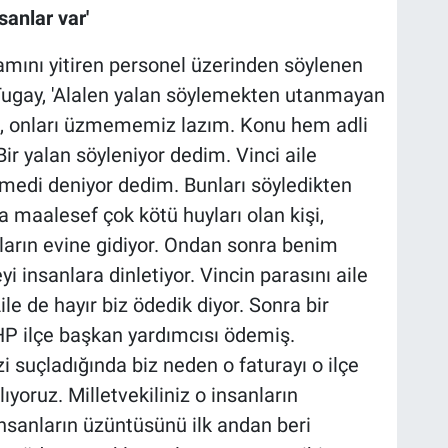
anlar var'
şamını yitiren personel üzerinden söylenen
 Tugay, 'Alalen yalan söylemekten utanmayan
a, onları üzmememiz lazım. Konu hem adli
ir yalan söyleniyor dedim. Vinci aile
emedi deniyor dedim. Bunları söyledikten
a maalesef çok kötü huyları olan kişi,
ların evine gidiyor. Ondan sonra benim
insanlara dinletiyor. Vincin parasını aile
le de hayır biz ödedik diyor. Sonra bir
MHP ilçe başkan yardımcısı ödemiş.
zi suçladığında biz neden o faturayı o ilçe
yoruz. Milletvekiliniz o insanların
 insanların üzüntüsünü ilk andan beri