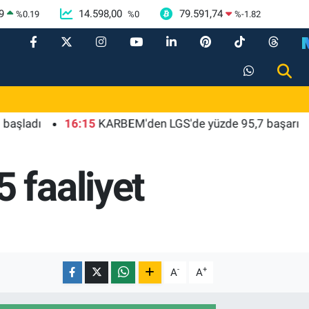
9
14.598,00
79.591,74
%
0.19
%
0
%
-1.82
dı
16:15
KARBEM'den LGS'de yüzde 95,7 başarı
16:
 faaliyet
-
+
A
A