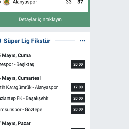
Alanyaspor
33
37
0
Detaylar için tıklayın
Süper Lig Fikstür
5 Mayıs, Cuma
zespor - Beşiktaş
20:00
6 Mayıs, Cumartesi
tih Karagümrük - Alanyaspor
17:00
ziantep FK - Başakşehir
20:00
msunspor - Göztepe
20:00
 Mayıs, Pazar