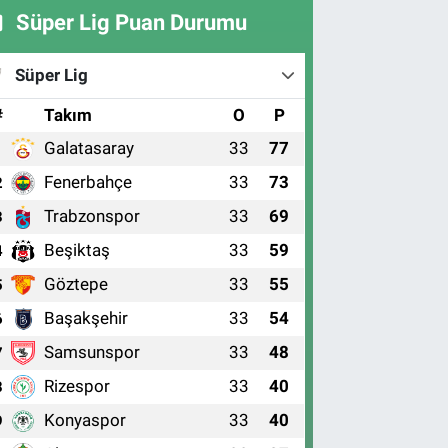
Süper Lig Puan Durumu
Süper Lig
#
Takım
O
P
Galatasaray
33
77
1
Fenerbahçe
33
73
2
Trabzonspor
33
69
3
Beşiktaş
33
59
4
Göztepe
33
55
5
Başakşehir
33
54
6
Samsunspor
33
48
7
Rizespor
33
40
8
Konyaspor
33
40
9