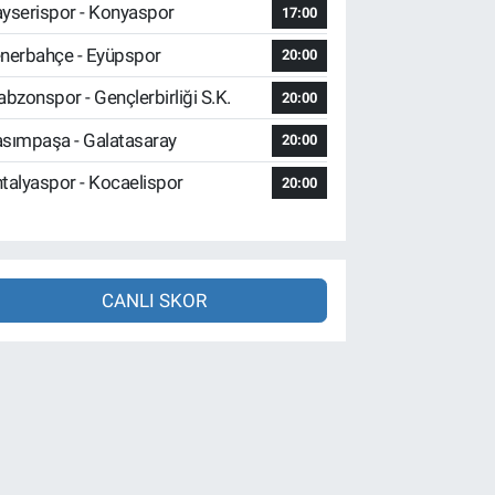
yserispor - Konyaspor
17:00
nerbahçe - Eyüpspor
20:00
abzonspor - Gençlerbirliği S.K.
20:00
sımpaşa - Galatasaray
20:00
talyaspor - Kocaelispor
20:00
CANLI SKOR