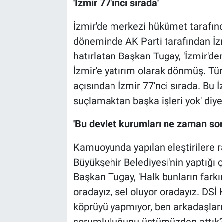
'İzmir 77'inci sırada'
İzmir'de merkezi hükümet tarafın
döneminde AK Parti tarafından İzmi
hatırlatan Başkan Tugay, 'İzmir'de
İzmir'e yatırım olarak dönmüş. Tür
açısından İzmir 77'nci sırada. Bu 
suçlamaktan başka işleri yok' diy
'Bu devlet kurumları ne zaman so
Kamuoyunda yapılan eleştirilere 
Büyükşehir Belediyesi'nin yaptığı
Başkan Tugay, 'Halk bunların farkı
oradayız, sel oluyor oradayız. DSİ
köprüyü yapmıyor, ben arkadaşlar
sorumluluğunu üstümüzden attık?