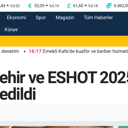
,44
53,39
61,60
6.862,0
%
0.02
%
0.19
%
0.18
Ekonomi
Spor
Magazin
Tüm Haberler
Künye
im
16:17
Emekli Kafe'de kuaför ve berber hizmeti başla
ehir ve ESHOT 2025
edildi