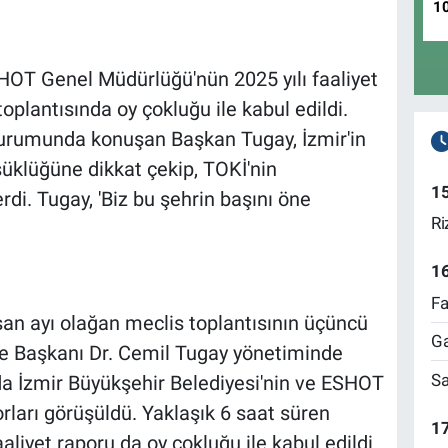
1
HOT Genel Müdürlüğü'nün 2025 yılı faaliyet
toplantısında oy çokluğu ile kabul edildi.
turumunda konuşan Başkan Tugay, İzmir'in
üklüğüne dikkat çekip, TOKİ'nin
1
rdi. Tugay, 'Biz bu şehrin başını öne
Ri
1
Fa
san ayı olağan meclis toplantısının üçüncü
Ga
ye Başkanı Dr. Cemil Tugay yönetiminde
Sa
da İzmir Büyükşehir Belediyesi'nin ve ESHOT
rları görüşüldü. Yaklaşık 6 saat süren
17
liyet raporu da oy çokluğu ile kabul edildi.