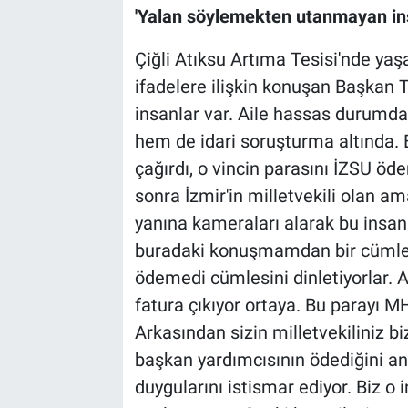
'Yalan söylemekten utanmayan ins
Çiğli Atıksu Artıma Tesisi'nde ya
ifadelere ilişkin konuşan Başkan
insanlar var. Aile hassas durumd
hem de idari soruşturma altında. B
çağırdı, o vincin parasını İZSU öd
sonra İzmir'in milletvekili olan am
yanına kameraları alarak bu insan
buradaki konuşmamdan bir cümleyi 
ödemedi cümlesini dinletiyorlar. Ai
fatura çıkıyor ortaya. Bu parayı 
Arkasından sizin milletvekiliniz bi
başkan yardımcısının ödediğini anlı
duygularını istismar ediyor. Biz o