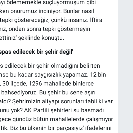
arayı ödememekle suçluyormuşum gibi
arken onurumuz inciniyor. Bunlar nasıl
 tepki göstereceğiz, çünkü insanız. İftira
ınız, ondan sonra tepki göstermeyin
tiniz' şeklinde konuştu.
spas edilecek bir şehir değil'
as edilecek bir şehir olmadığını belirten
imse bu kadar saygısızlık yapamaz. 12 bin
, 30 ilçede, 1296 mahallede binlerce
n bahsediyoruz. Bu şehir bu sene aşırı
dı? Şehrimizin altyapı sorunları tabii ki var.
runu yok? AK Partili şehirleri su basmadı
n gece gündüz bütün mahallelerde çalışmıyor
k. Biz bu ülkenin bir parçasıyız' ifadelerini