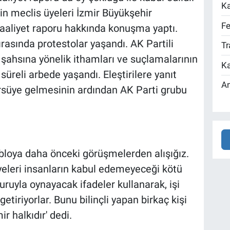
Ka
in meclis üyeleri İzmir Büyükşehir
Fe
faaliyet raporu hakkında konuşma yaptı.
asında protestolar yaşandı. AK Partili
Tr
 şahsına yönelik ithamları ve suçlamalarının
Ka
reli arbede yaşandı. Eleştirilere yanıt
An
süye gelmesinin ardından AK Parti grubu
abloya daha önceki görüşmelerden alışığız.
yeleri insanların kabul edemeyeceği kötü
uruyla oynayacak ifadeler kullanarak, işi
iriyorlar. Bunu bilinçli yapan birkaç kişi
 halkıdır' dedi.