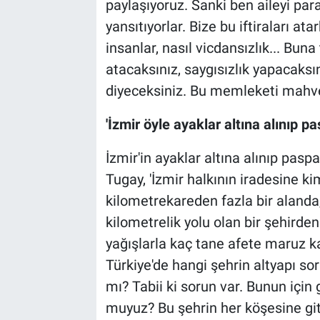
paylaşıyoruz. Sanki ben aileyi p
yansıtıyorlar. Bize bu iftiraları at
insanlar, nasıl vicdansızlık... Buna
atacaksınız, saygısızlık yapacaks
diyeceksiniz. Bu memleketi mahvet
'İzmir öyle ayaklar altına alınıp pa
İzmir'in ayaklar altına alınıp pasp
Tugay, 'İzmir halkının iradesine k
kilometrekareden fazla bir alanda
kilometrelik yolu olan bir şehirde
yağışlarla kaç tane afete maruz kal
Türkiye'de hangi şehrin altyapı so
mı? Tabii ki sorun var. Bunun içi
muyuz? Bu şehrin her köşesine gitti