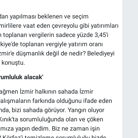
dan yapılması beklenen ve seçim
rlilere vaat eden çevreyolu gibi yatırımları
n toplanan vergilerin sadece yüzde 3,45'i
kiye'de toplanan vergiyle yatırım oranı
İzmir'e düşmanlık değil de nedir? Belediyeyi
e konuştu.
rumluluk alacak'
rağmen İzmir halkının sahada İzmir
 çalışmaların farkında olduğunu ifade eden
nda, bizi sahada görüyor. Yangın oluyor
 Kınık'ta sorumluluğunda olan ve çöken
ımıza yapın dedim. Biz ne zaman işin
 Körfez'i temizleme sorumluluğu bizde