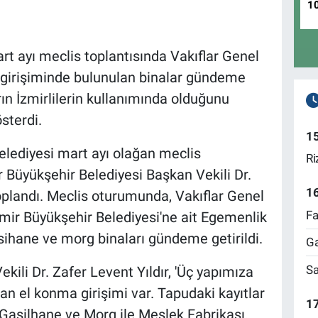
1
rt ayı meclis toplantısında Vakıflar Genel
girişiminde bulunulan binalar gündeme
arın İzmirlilerin kullanımında olduğunu
österdi.
1
elediyesi mart ayı olağan meclis
Ri
ir Büyükşehir Belediyesi Başkan Vekili Dr.
1
oplandı. Meclis oturumunda, Vakıflar Genel
Fa
mir Büyükşehir Belediyesi'ne ait Egemenlik
asihane ve morg binaları gündeme getirildi.
Ga
Sa
ili Dr. Zafer Levent Yıldır, 'Üç yapımıza
an el konma girişimi var. Tapudaki kayıtlar
17
, Gasilhane ve Morg ile Meslek Fabrikası.