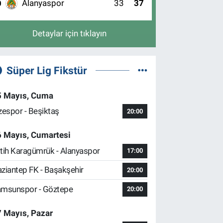
Alanyaspor
33
37
0
Detaylar için tıklayın
Süper Lig Fikstür
5 Mayıs, Cuma
zespor - Beşiktaş
20:00
6 Mayıs, Cumartesi
tih Karagümrük - Alanyaspor
17:00
ziantep FK - Başakşehir
20:00
msunspor - Göztepe
20:00
 Mayıs, Pazar