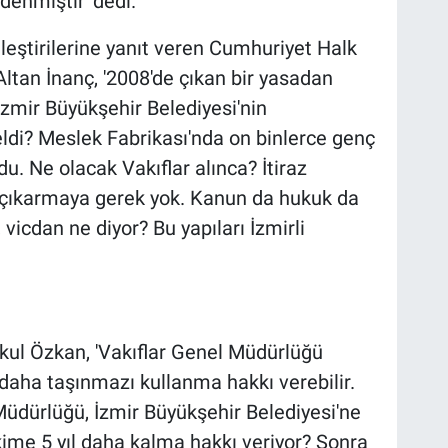
denmiştir' dedi.
eştirilerine yanıt veren Cumhuriyet Halk
ltan İnanç, '2008'de çıkan bir yasadan
 İzmir Büyükşehir Belediyesi'nin
eldi? Meslek Fabrikası'nda on binlerce genç
du. Ne olacak Vakıflar alınca? İtiraz
t çıkarmaya gerek yok. Kanun da hukuk da
vicdan ne diyor? Bu yapıları İzmirli
l Özkan, 'Vakıflar Genel Müdürlüğü
l daha taşınmazı kullanma hakkı verebilir.
Müdürlüğü, İzmir Büyükşehir Belediyesi'ne
kime 5 yıl daha kalma hakkı veriyor? Sonra