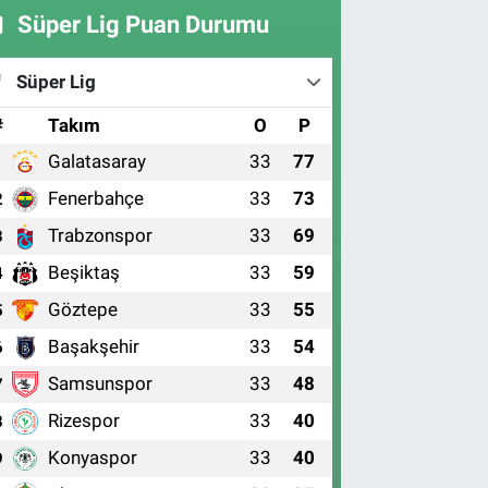
Süper Lig Puan Durumu
Süper Lig
#
Takım
O
P
Galatasaray
33
77
1
Fenerbahçe
33
73
2
Trabzonspor
33
69
3
Beşiktaş
33
59
4
Göztepe
33
55
5
Başakşehir
33
54
6
Samsunspor
33
48
7
Rizespor
33
40
8
Konyaspor
33
40
9