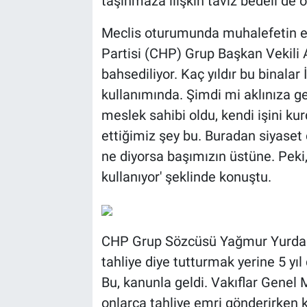
taşınmaza ilişkin taviz bedeli de ö
Meclis oturumunda muhalefetin el
Partisi (CHP) Grup Başkan Vekili A
bahsediliyor. Kaç yıldır bu binalar
kullanımında. Şimdi mi aklınıza g
meslek sahibi oldu, kendi işini kur
ettiğimiz şey bu. Buradan siyase
ne diyorsa başımızın üstüne. Peki, 
kullanıyor' şeklinde konuştu.
CHP Grup Sözcüsü Yağmur Yurdaku
tahliye diye tutturmak yerine 5 yı
Bu, kanunla geldi. Vakıflar Genel 
onlarca tahliye emri gönderirken 