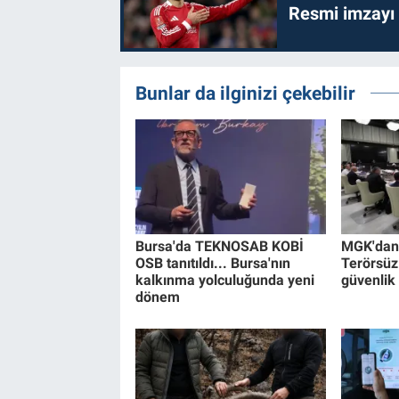
Resmi imzayı
Bunlar da ilginizi çekebilir
Bursa'da TEKNOSAB KOBİ
MGK'dan 8
OSB tanıtıldı... Bursa'nın
Terörsüz
kalkınma yolculuğunda yeni
güvenlik
dönem