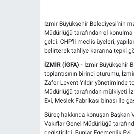
İzmir Büyükşehir Belediyesi'nin ma
Müdürlüğü tarafından el konulma 
geldi. CHP'li meclis üyeleri, yapıl
belirterek tahliye kararına tepki g
İZMİR (İGFA) -
İzmir Büyükşehir B
toplantısının birinci oturumu, İzm
Zafer Levent Yıldır yönetiminde t
Müdürlüğü tarafından mülkiyeti İz
Evi, Meslek Fabrikası binası ile g
Süreç hakkında konuşan Başkan Vek
Vakıflar Genel Müdürlüğü tarafınd
değiştirildi. Bunlar Egemenlik Evi