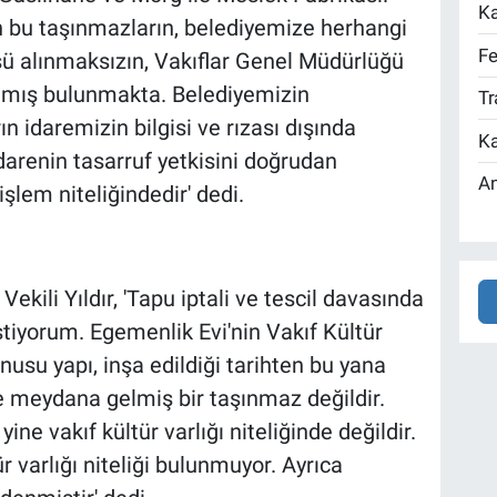
Ka
 bu taşınmazların, belediyemize herhangi
Fe
üşü alınmaksızın, Vakıflar Genel Müdürlüğü
şılmış bulunmakta. Belediyemizin
Tr
 idaremizin bilgisi ve rızası dışında
Ka
idarenin tasarruf yetkisini doğrudan
An
işlem niteliğindedir' dedi.
kili Yıldır, 'Tapu iptali ve tescil davasında
stiyorum. Egemenlik Evi'nin Vakıf Kültür
nusu yapı, inşa edildiği tarihten bu yana
le meydana gelmiş bir taşınmaz değildir.
e vakıf kültür varlığı niteliğinde değildir.
r varlığı niteliği bulunmuyor. Ayrıca