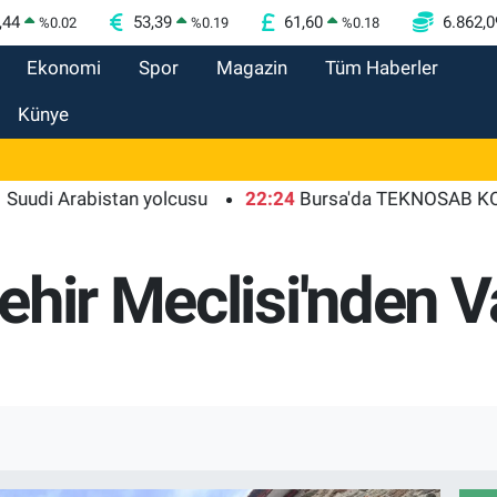
,44
53,39
61,60
6.862,0
%
0.02
%
0.19
%
0.18
Ekonomi
Spor
Magazin
Tüm Haberler
Künye
Arabistan yolcusu
22:24
Bursa'da TEKNOSAB KOBİ OSB ta
hir Meclisi'nden Va