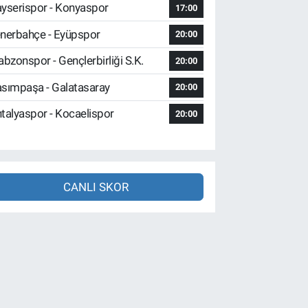
yserispor - Konyaspor
17:00
nerbahçe - Eyüpspor
20:00
abzonspor - Gençlerbirliği S.K.
20:00
sımpaşa - Galatasaray
20:00
talyaspor - Kocaelispor
20:00
CANLI SKOR