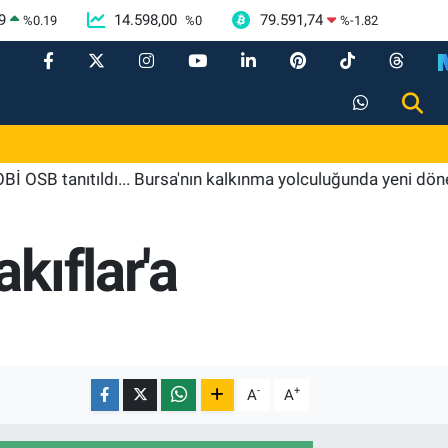
9
14.598,00
79.591,74
%
0.19
%
0
%
-1.82
nıtıldı... Bursa'nın kalkınma yolculuğunda yeni dönem
kıflar'a
-
+
A
A