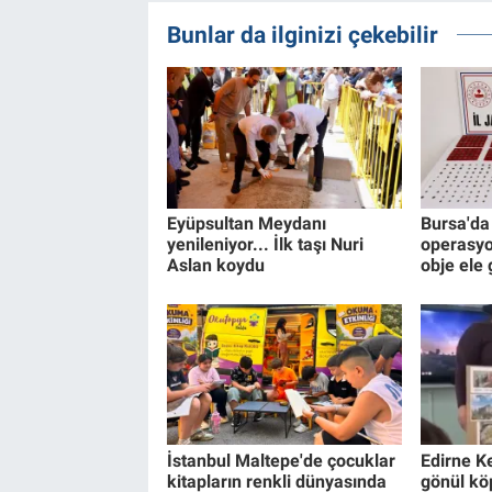
Bunlar da ilginizi çekebilir
Eyüpsultan Meydanı
Bursa'da 
yenileniyor... İlk taşı Nuri
operasyo
Aslan koydu
obje ele 
İstanbul Maltepe'de çocuklar
Edirne K
kitapların renkli dünyasında
gönül kö