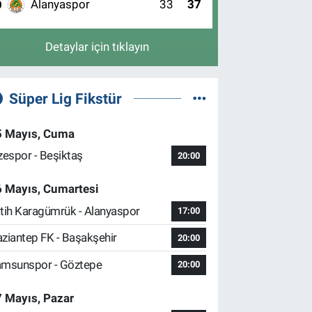
Alanyaspor
33
37
0
Detaylar için tıklayın
Süper Lig Fikstür
5 Mayıs, Cuma
zespor - Beşiktaş
20:00
6 Mayıs, Cumartesi
tih Karagümrük - Alanyaspor
17:00
ziantep FK - Başakşehir
20:00
msunspor - Göztepe
20:00
 Mayıs, Pazar