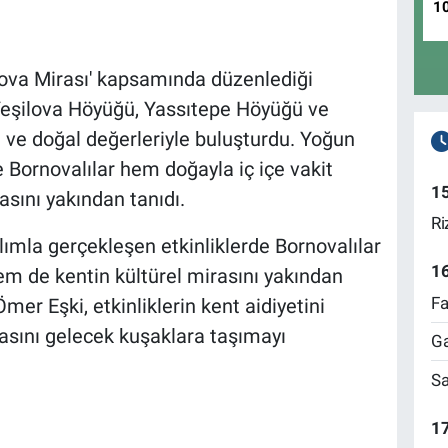
1
nova Mirası' kapsamında düzenlediği
ı Yeşilova Höyüğü, Yassıtepe Höyüğü ve
i ve doğal değerleriyle buluşturdu. Yoğun
e Bornovalılar hem doğayla iç içe vakit
1
asını yakından tanıdı.
Ri
lımla gerçekleşen etkinliklerde Bornovalılar
1
em de kentin kültürel mirasını yakından
Fa
er Eşki, etkinliklerin kent aidiyetini
rasını gelecek kuşaklara taşımayı
Ga
Sa
17