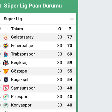
Süper Lig Puan Durumu
Süper Lig
#
Takım
O
P
Galatasaray
33
77
1
Fenerbahçe
33
73
2
Trabzonspor
33
69
3
Beşiktaş
33
59
4
Göztepe
33
55
5
Başakşehir
33
54
6
Samsunspor
33
48
7
Rizespor
33
40
8
Konyaspor
33
40
9