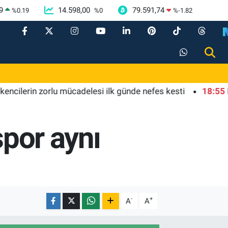
9
14.598,00
79.591,74
%
0.19
%
0
%
-1.82
lerin zorlu mücadelesi ilk günde nefes kesti
18:55
Bursa'
spor aynı
-
+
A
A