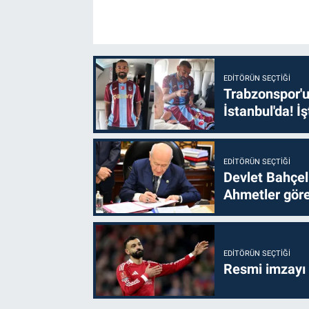
EDITÖRÜN SEÇTIĞI
Trabzonspor'u
İstanbul'da! İş
EDITÖRÜN SEÇTIĞI
Devlet Bahçel
Ahmetler göre
EDITÖRÜN SEÇTIĞI
Resmi imzayı