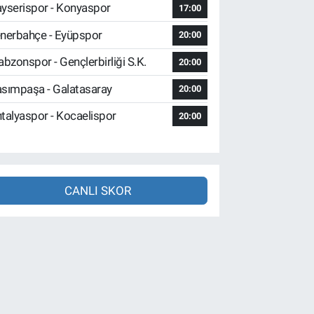
yserispor - Konyaspor
17:00
nerbahçe - Eyüpspor
20:00
abzonspor - Gençlerbirliği S.K.
20:00
sımpaşa - Galatasaray
20:00
talyaspor - Kocaelispor
20:00
CANLI SKOR