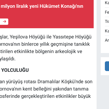
Ka
milyon liralık yeni Hükümet Konağı'nın
Fe
Tr
e
Ka
aşlar, Yeşilova Höyüğü ile Yassıtepe Höyüğü
An
ova'nın binlerce yıllık geçmişine tanıklık
tirilen etkinlikte bölgenin arkeolojik ve
laşıldı.
R YOLCULUĞU
n yürüyüş rotası Dramalılar Köşkü'nde son
Bornova'nın kent belleğini yakından tanıma
osferinde gerçekleştirilen etkinlikler büyük