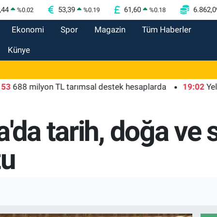
,44
53,39
61,60
6.862,0
%
0.02
%
0.19
%
0.18
Ekonomi
Spor
Magazin
Tüm Haberler
Künye
8 milyon TL tarımsal destek hesaplarda
19:02
Yelkenci
'da tarih, doğa ve 
tu