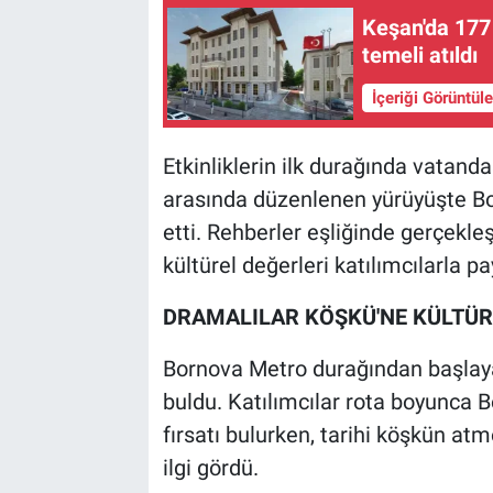
Keşan'da 177 
temeli atıldı
İçeriği Görüntül
Etkinliklerin ilk durağında vatand
arasında düzenlenen yürüyüşte Born
etti. Rehberler eşliğinde gerçekleş
kültürel değerleri katılımcılarla pay
DRAMALILAR KÖŞKÜ'NE KÜLTÜ
Bornova Metro durağından başlaya
buldu. Katılımcılar rota boyunca 
fırsatı bulurken, tarihi köşkün atm
ilgi gördü.