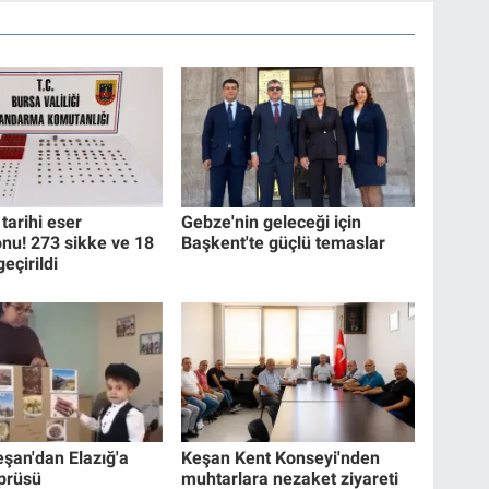
tarihi eser
Gebze'nin geleceği için
nu! 273 sikke ve 18
Başkent'te güçlü temaslar
geçirildi
eşan'dan Elazığ'a
Keşan Kent Konseyi'nden
prüsü
muhtarlara nezaket ziyareti