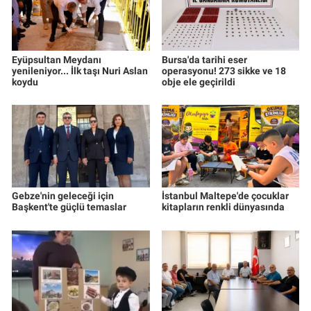
Eyüpsultan Meydanı
Bursa'da tarihi eser
yenileniyor... İlk taşı Nuri Aslan
operasyonu! 273 sikke ve 18
koydu
obje ele geçirildi
Gebze'nin geleceği için
İstanbul Maltepe'de çocuklar
Başkent'te güçlü temaslar
kitapların renkli dünyasında