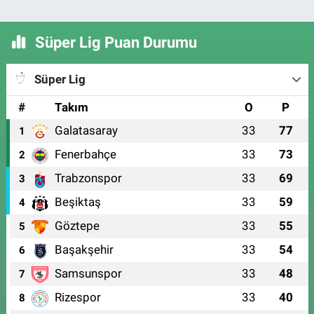
Süper Lig Puan Durumu
Süper Lig
#
Takım
O
P
Galatasaray
33
77
1
Fenerbahçe
33
73
2
Trabzonspor
33
69
3
Beşiktaş
33
59
4
Göztepe
33
55
5
Başakşehir
33
54
6
Samsunspor
33
48
7
Rizespor
33
40
8