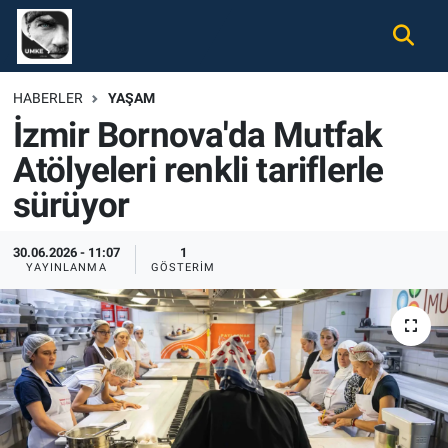
Gündem
Nöbetçi Eczaneler
HABERLER
YAŞAM
İzmir Bornova'da Mutfak
Ekonomi
Hava Durumu
Atölyeleri renkli tariflerle
Spor
Namaz Vakitleri
sürüyor
Magazin
Trafik Durumu
30.06.2026 - 11:07
1
YAYINLANMA
GÖSTERIM
Tüm Haberler
Süper Lig Puan Durumu ve Fikstür
İletişim
Tüm Manşetler
Künye
Son Dakika Haberleri
Haber Arşivi