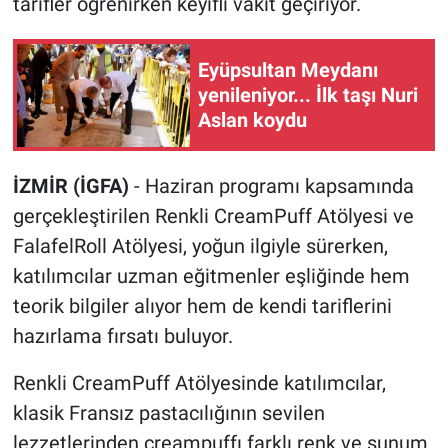
tarifler öğrenirken keyifli vakit geçiriyor.
Eyüpsultan Meydanı
yenileniyor... İlk taşı Nuri
Aslan koydu
İZMİR (İGFA)
- Haziran programı kapsamında
gerçekleştirilen Renkli CreamPuff Atölyesi ve
FalafelRoll Atölyesi, yoğun ilgiyle sürerken,
katılımcılar uzman eğitmenler eşliğinde hem
teorik bilgiler alıyor hem de kendi tariflerini
hazırlama fırsatı buluyor.
Renkli CreamPuff Atölyesinde katılımcılar,
klasik Fransız pastacılığının sevilen
lezzetlerinden creampuffı farklı renk ve sunum