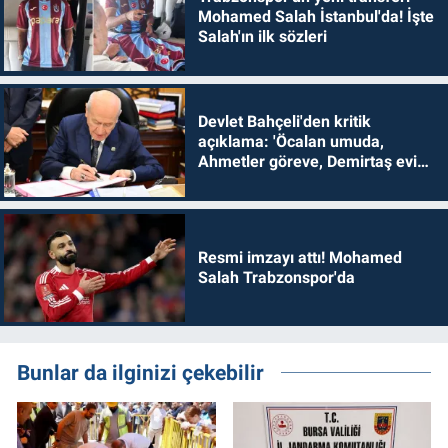
Mohamed Salah İstanbul'da! İşte
Salah'ın ilk sözleri
Devlet Bahçeli'den kritik
açıklama: 'Öcalan umuda,
Ahmetler göreve, Demirtaş evine
dönmelidir'
Resmi imzayı attı! Mohamed
Salah Trabzonspor'da
Bunlar da ilginizi çekebilir