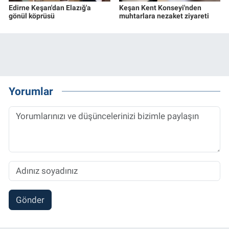
Edirne Keşan'dan Elazığ'a
Keşan Kent Konseyi'nden
gönül köprüsü
muhtarlara nezaket ziyareti
Yorumlar
Gönder