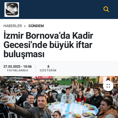
Gündem
Nöbetçi Eczaneler
HABERLER
GÜNDEM
İzmir Bornova’da Kadir
Ekonomi
Hava Durumu
Gecesi’nde büyük iftar
Spor
Namaz Vakitleri
buluşması
Magazin
Trafik Durumu
27.03.2025 - 10:06
8
YAYINLANMA
GÖSTERIM
Tüm Haberler
Süper Lig Puan Durumu ve Fikstür
İletişim
Tüm Manşetler
Künye
Son Dakika Haberleri
Haber Arşivi