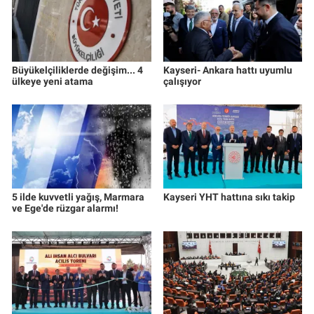
Büyükelçiliklerde değişim... 4
Kayseri- Ankara hattı uyumlu
ülkeye yeni atama
çalışıyor
5 ilde kuvvetli yağış, Marmara
Kayseri YHT hattına sıkı takip
ve Ege'de rüzgar alarmı!