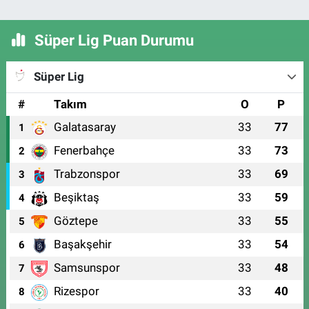
Süper Lig Puan Durumu
Süper Lig
#
Takım
O
P
Galatasaray
33
77
1
Fenerbahçe
33
73
2
Trabzonspor
33
69
3
Beşiktaş
33
59
4
Göztepe
33
55
5
Başakşehir
33
54
6
Samsunspor
33
48
7
Rizespor
33
40
8