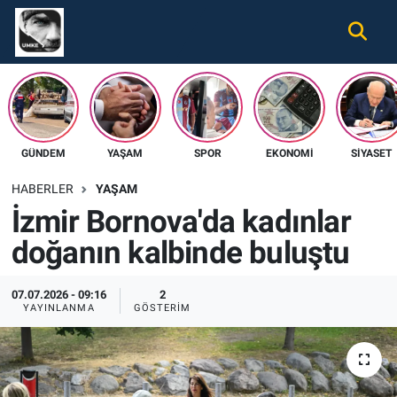
Gündem
Nöbetçi Eczaneler
Ekonomi
Hava Durumu
GÜNDEM
YAŞAM
SPOR
EKONOMI
SIYASET
Spor
Namaz Vakitleri
HABERLER
YAŞAM
Magazin
Trafik Durumu
İzmir Bornova'da kadınlar
doğanın kalbinde buluştu
Tüm Haberler
Süper Lig Puan Durumu ve Fikstür
İletişim
Tüm Manşetler
07.07.2026 - 09:16
2
YAYINLANMA
GÖSTERIM
Künye
Son Dakika Haberleri
Haber Arşivi