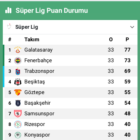
Süper Lig Puan Durumu
Süper Lig
#
Takım
O
P
Galatasaray
33
77
1
Fenerbahçe
33
73
2
Trabzonspor
33
69
3
Beşiktaş
33
59
4
Göztepe
33
55
5
Başakşehir
33
54
6
Samsunspor
33
48
7
Rizespor
33
40
8
Konyaspor
33
40
9