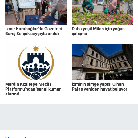
İzmir Karabağlar'da Gazeteci
Daha yeşil Milas için yoğun
Barış Selçuk saygıyla anıldı
çalışma
Mardin Kızıltepe Meclis
İzmir'in simge yapısı Cihan
Platformu'ndan 'sanal kumar'
Palas yeniden hayat buluyor
alarmı!