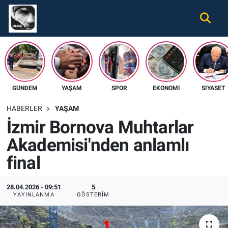
Gündem
Nöbetçi Eczaneler
Ekonomi
Hava Durumu
GÜNDEM
YAŞAM
SPOR
EKONOMI
SIYASET
Spor
Namaz Vakitleri
HABERLER
YAŞAM
Magazin
Trafik Durumu
İzmir Bornova Muhtarlar
Akademisi'nden anlamlı
Tüm Haberler
Süper Lig Puan Durumu ve Fikstür
final
İletişim
Tüm Manşetler
28.04.2026 - 09:51
5
Künye
Son Dakika Haberleri
YAYINLANMA
GÖSTERIM
Haber Arşivi