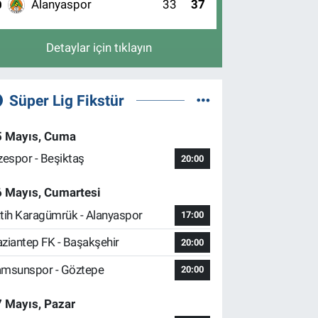
Alanyaspor
33
37
0
Detaylar için tıklayın
Süper Lig Fikstür
5 Mayıs, Cuma
zespor - Beşiktaş
20:00
6 Mayıs, Cumartesi
tih Karagümrük - Alanyaspor
17:00
ziantep FK - Başakşehir
20:00
msunspor - Göztepe
20:00
 Mayıs, Pazar