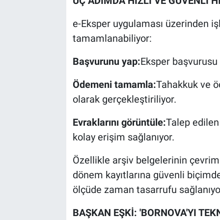
ÜÇ ADIMDA HIZLI VE GÜVENLİ 
e-Eksper uygulaması üzerinden iş
tamamlanabiliyor:
Başvurunu yap:
Eksper başvurusu ç
Ödemeni tamamla:
Tahakkuk ve öd
olarak gerçekleştiriliyor.
Evraklarını görüntüle:
Talep edilen 
kolay erişim sağlanıyor.
Özellikle arşiv belgelerinin çevri
dönem kayıtlarına güvenli biçimde 
ölçüde zaman tasarrufu sağlanıyo
BAŞKAN EŞKİ: 'BORNOVA'YI TEK