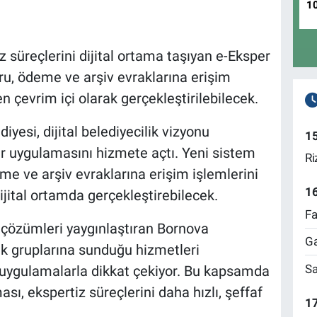
1
z süreçlerini dijital ortama taşıyan e-Eksper
u, ödeme ve arşiv evraklarına erişim
n çevrim içi olarak gerçekleştirilebilecek.
iyesi, dijital belediyecilik vizyonu
1
er uygulamasını hizmete açtı. Yeni sistem
Ri
me ve arşiv evraklarına erişim işlemlerini
1
ital ortamda gerçekleştirebilecek.
Fa
 çözümleri yaygınlaştıran Bornova
Ga
k gruplarına sunduğu hizmetleri
Sa
n uygulamalarla dikkat çekiyor. Bu kapsamda
sı, ekspertiz süreçlerini daha hızlı, şeffaf
17