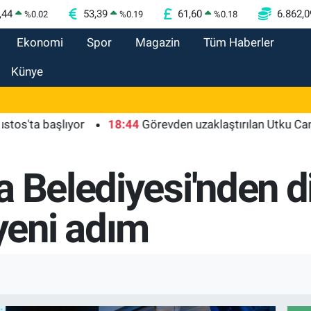
,44
53,39
61,60
6.862,0
%
0.02
%
0.19
%
0.18
Ekonomi
Spor
Magazin
Tüm Haberler
Künye
 başlıyor
18:44
Görevden uzaklaştırılan Utku Caner Çayka
 Belediyesi'nden dij
eni adım