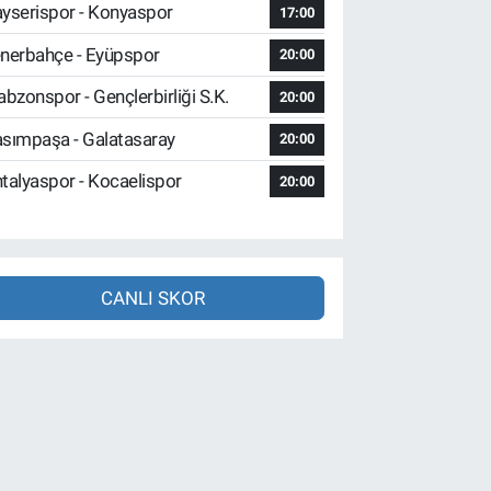
yserispor - Konyaspor
17:00
nerbahçe - Eyüpspor
20:00
abzonspor - Gençlerbirliği S.K.
20:00
sımpaşa - Galatasaray
20:00
talyaspor - Kocaelispor
20:00
CANLI SKOR