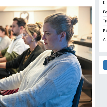
Ka
Fe
Tr
Ka
An