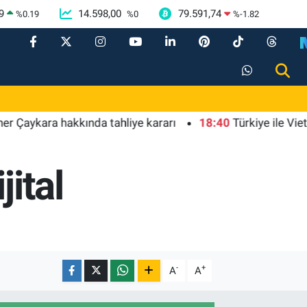
9
14.598,00
79.591,74
%
0.19
%
0
%
-1.82
ra hakkında tahliye kararı
18:40
Türkiye ile Vietnam ara
ital
-
+
A
A