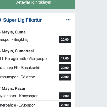
Detaylar için tıklayın
Süper Lig Fikstür
5 Mayıs, Cuma
zespor - Beşiktaş
20:00
6 Mayıs, Cumartesi
tih Karagümrük - Alanyaspor
17:00
ziantep FK - Başakşehir
20:00
msunspor - Göztepe
20:00
 Mayıs, Pazar
yserispor - Konyaspor
17:00
nerbahçe - Eyüpspor
20:00