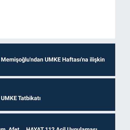
 Memişoğlu'ndan UMKE Haftası'na ilişkin
 UMKE Tatbikatı
dım, Afet... HAYAT 112 Acil Uygulaması