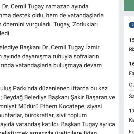
ı Dr. Cemil Tugay, ramazan ayında
rıma destek oldu, hem de vatandaşlarla
n önemini vurguladı. Tugay, 'Zorlukları
edi.
1
elediye Başkanı Dr. Cemil Tugay, İzmir
Ri
n ayında dayanışma ruhuyla sofraların
1
mlarında vatandaşlarla buluşmaya devam
Fa
Ga
uluş Parkı'nda düzenlenen iftarda bu kez
Sa
ara; Beydağ Belediye Başkanı Şakir Başaran ve
Emniyet Müdürü Ethem Kocatepe, siyasi
17
muhtarlar, bürokratlar, sivil toplum
Ka
 sayıda vatandaş katıldı. Başkan Tugay ayrıca
Fe
geliştirmek amacıyla üreticilere fidan