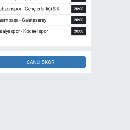
abzonspor - Gençlerbirliği S.K.
20:00
sımpaşa - Galatasaray
20:00
talyaspor - Kocaelispor
20:00
CANLI SKOR