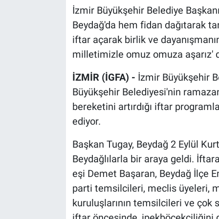
İzmir Büyükşehir Belediye Başkan
Beydağ'da hem fidan dağıtarak ta
iftar açarak birlik ve dayanışmanı
milletimizle omuz omuza aşarız' d
İZMİR (İGFA) -
İzmir Büyükşehir B
Büyükşehir Belediyesi'nin ramaza
bereketini artırdığı iftar progra
ediyor.
Başkan Tugay, Beydağ 2 Eylül Kurt
Beydağlılarla bir araya geldi. İft
eşi Demet Başaran, Beydağ İlçe 
parti temsilcileri, meclis üyeleri, 
kuruluşlarının temsilcileri ve çok
iftar öncesinde, ipekböcekçiliğini 