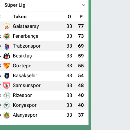
Süper Lig
#
Takım
O
P
Galatasaray
33
77
1
Fenerbahçe
33
73
2
Trabzonspor
33
69
3
Beşiktaş
33
59
4
Göztepe
33
55
5
Başakşehir
33
54
6
Samsunspor
33
48
7
Rizespor
33
40
8
Konyaspor
33
40
9
Alanyaspor
33
37
0