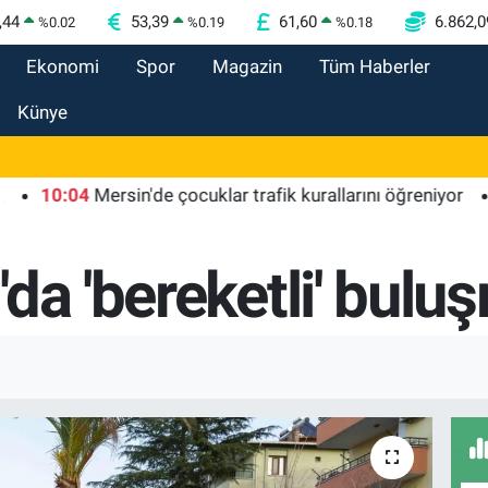
,44
53,39
61,60
6.862,0
%
0.02
%
0.19
%
0.18
Ekonomi
Spor
Magazin
Tüm Haberler
Künye
0:04
Mersin'de çocuklar trafik kurallarını öğreniyor
09:5
da 'bereketli' bulu