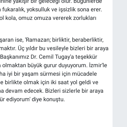
hine yakışır bir geleceği olur. Bugünlerde
 fukaralık, yoksulluk ve işsizlik sona erer.
 kol kola, omuz omuza vererek zorlukları
an ise, 'Ramazan; birliktir, beraberliktir,
ktır. Üç yıldır bu vesileyle bizleri bir araya
 Başkanımız Dr. Cemil Tugay'a teşekkür
a olmaktan büyük gurur duyuyorum. İzmir'le
daha iyi bir yaşam sürmesi için mücadele
birlikte olmak için iki saat yol geldi ve
na devam edecek. Bizleri sizlerle bir araya
kür ediyorum' diye konuştu.