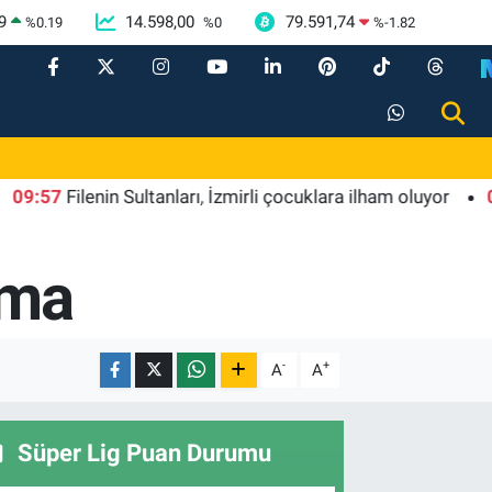
9
14.598,00
79.591,74
%
0.19
%
0
%
-1.82
7
Filenin Sultanları, İzmirli çocuklara ilham oluyor
09:46
B
şma
-
+
A
A
Süper Lig Puan Durumu