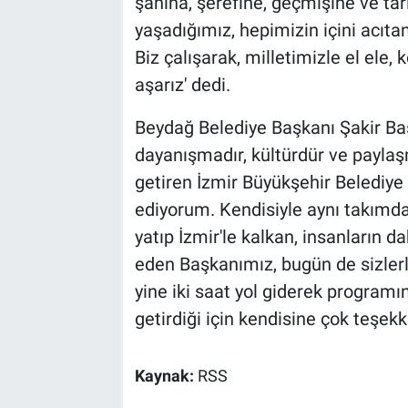
şanına, şerefine, geçmişine ve tari
yaşadığımız, hepimizin içini acıtan
Biz çalışarak, milletimizle el ele,
aşarız' dedi.
Beydağ Belediye Başkanı Şakir Başar
dayanışmadır, kültürdür ve paylaşma
getiren İzmir Büyükşehir Belediye
ediyorum. Kendisiyle aynı takımd
yatıp İzmir'le kalkan, insanların 
eden Başkanımız, bugün de sizlerle 
yine iki saat yol giderek programı
getirdiği için kendisine çok teşek
Kaynak:
RSS