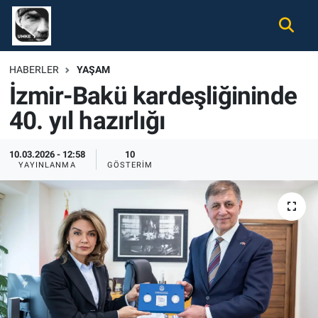
Gündem
Nöbetçi Eczaneler
HABERLER
YAŞAM
İzmir-Bakü kardeşliğininde
Ekonomi
Hava Durumu
40. yıl hazırlığı
Spor
Namaz Vakitleri
10.03.2026 - 12:58
10
Magazin
Trafik Durumu
YAYINLANMA
GÖSTERIM
Tüm Haberler
Süper Lig Puan Durumu ve Fikstür
İletişim
Tüm Manşetler
Künye
Son Dakika Haberleri
Haber Arşivi