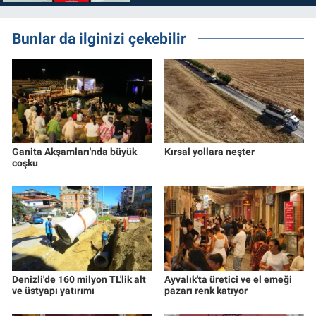
Bunlar da ilginizi çekebilir
Ganita Akşamları'nda büyük
Kırsal yollara neşter
coşku
Denizli'de 160 milyon TL'lik alt
Ayvalık'ta üretici ve el emeği
ve üstyapı yatırımı
pazarı renk katıyor