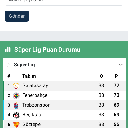
Gönder
Süper Lig Puan Durumu
Süper Lig
#
Takım
O
P
Galatasaray
33
77
1
Fenerbahçe
33
73
2
Trabzonspor
33
69
3
Beşiktaş
33
59
4
Göztepe
33
55
5