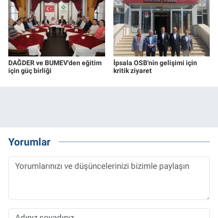
DAĞDER ve BUMEV'den eğitim
İpsala OSB'nin gelişimi için
için güç birliği
kritik ziyaret
Yorumlar