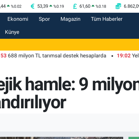
,44
53,39
61,60
6.862,0
%
0.02
%
0.19
%
0.18
Ekonomi
Spor
Magazin
Tüm Haberler
Künye
 milyon TL tarımsal destek hesaplarda
19:02
Yelkencile
ejik hamle: 9 milyo
dırılıyor