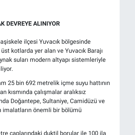
K DEVREYE ALINIYOR
şiskele ilçesi Yuvacık bölgesinde
üst kotlarda yer alan ve Yuvacık Barajı
nak suları modern altyapı sistemleriyle
iyor.
m 25 bin 692 metrelik içme suyu hattının
n kısmında çalışmalar aralıksız
ında Doğantepe, Sultaniye, Camidüzü ve
n imalatların önemli bir bölümü
re çaplarındaki duktil borular ile 100 ila