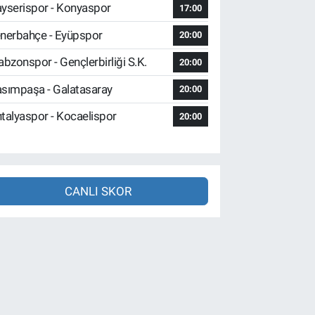
yserispor - Konyaspor
17:00
nerbahçe - Eyüpspor
20:00
abzonspor - Gençlerbirliği S.K.
20:00
sımpaşa - Galatasaray
20:00
talyaspor - Kocaelispor
20:00
CANLI SKOR