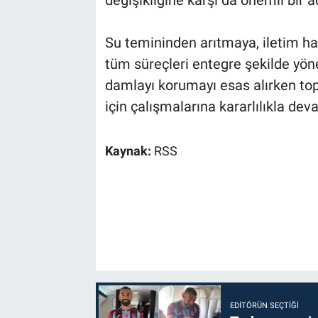
Su temininden arıtmaya, iletim h
tüm süreçleri entegre şekilde yöne
damlayı korumayı esas alırken topl
için çalışmalarına kararlılıkla dev
Kaynak:
RSS
EDITÖRÜN SEÇTIĞI