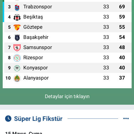
Trabzonspor
33
69
3
Beşiktaş
33
59
4
Göztepe
33
55
5
Başakşehir
33
54
6
Samsunspor
33
48
7
Rizespor
33
40
8
Konyaspor
33
40
9
Alanyaspor
33
37
10
Detaylar için tıklayın
Süper Lig Fikstür
15 Mayıs, Cuma