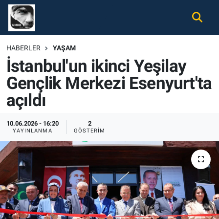
Gündem
Nöbetçi Eczaneler
HABERLER
YAŞAM
İstanbul'un ikinci Yeşilay
Ekonomi
Hava Durumu
Gençlik Merkezi Esenyurt'ta
Spor
Namaz Vakitleri
açıldı
Magazin
Trafik Durumu
10.06.2026 - 16:20
2
YAYINLANMA
GÖSTERIM
Tüm Haberler
Süper Lig Puan Durumu ve Fikstür
İletişim
Tüm Manşetler
Künye
Son Dakika Haberleri
Haber Arşivi