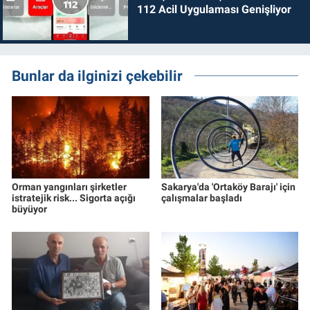
112 Acil Uygulaması Genişliyor
Bunlar da ilginizi çekebilir
Orman yangınları şirketler
Sakarya'da 'Ortaköy Barajı' için
istratejik risk... Sigorta açığı
çalışmalar başladı
büyüyor