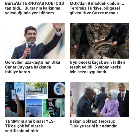
Bursa'da TEKNOSAB KOBİ OSB
MGK'dan 8 maddelik bildiri...
tanıtıldı... Bursa'nın kalkınma
Terörsüz Türkiye, bölgesel
yolculuğunda yeni dönem
güvenlik ve Gazze mesajı
Görevden uzaklaştırılan Utku
6 yıl önceki kaçak avın failleri
Caner Çaykara hakkında
tespit edildi! 5 yaban keçisi
tahliye kararı
için ceza uygulandı
TBMM'nin ana binası YES-
Bakan Göktaş: Terörsüz
TR'de 'çok iyi' olarak
Türkiye tarihi bir adımdır
sertifikalandırıldı