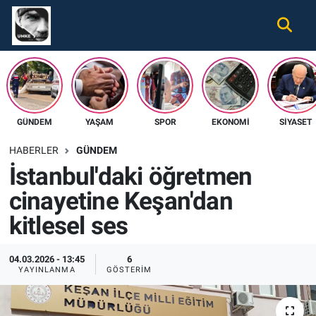
Gündem
Nöbetçi Eczaneler
Ekonomi
Hava Durumu
GÜNDEM
YAŞAM
SPOR
EKONOMI
SIYASET
Spor
Namaz Vakitleri
HABERLER
GÜNDEM
Magazin
Trafik Durumu
İstanbul'daki öğretmen
cinayetine Keşan'dan
Tüm Haberler
Süper Lig Puan Durumu ve Fikstür
kitlesel ses
İletişim
Tüm Manşetler
04.03.2026 - 13:45
6
Künye
Son Dakika Haberleri
YAYINLANMA
GÖSTERIM
Haber Arşivi