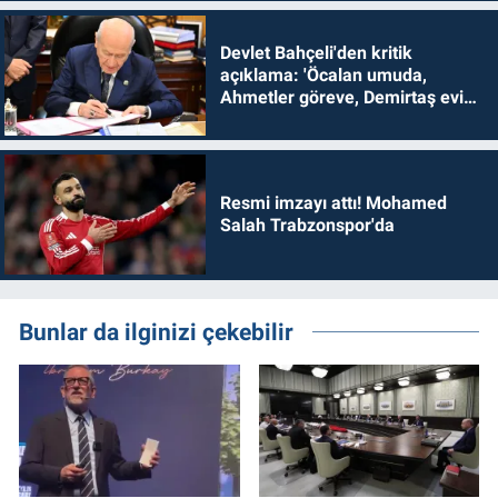
Devlet Bahçeli'den kritik
açıklama: 'Öcalan umuda,
Ahmetler göreve, Demirtaş evine
dönmelidir'
Resmi imzayı attı! Mohamed
Salah Trabzonspor'da
Bunlar da ilginizi çekebilir