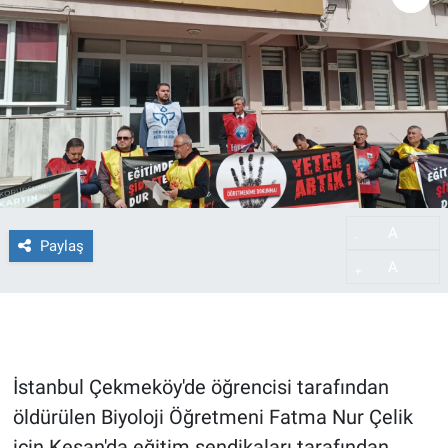
A
-
Paylaş
A
+
İstanbul Çekmeköy'de öğrencisi tarafından
öldürülen Biyoloji Öğretmeni Fatma Nur Çelik
için Keşan'da eğitim sendikaları tarafından