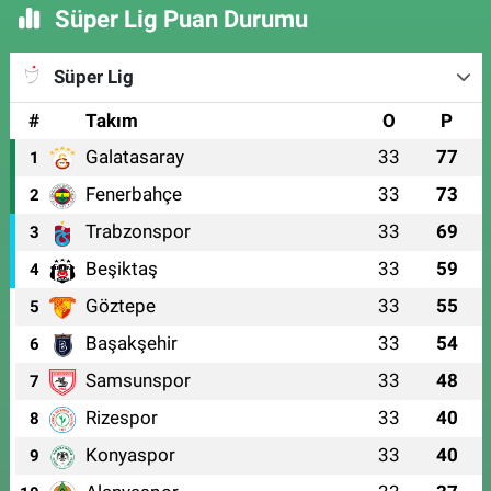
Süper Lig Puan Durumu
Süper Lig
#
Takım
O
P
Galatasaray
33
77
1
Fenerbahçe
33
73
2
Trabzonspor
33
69
3
Beşiktaş
33
59
4
Göztepe
33
55
5
Başakşehir
33
54
6
Samsunspor
33
48
7
Rizespor
33
40
8
Konyaspor
33
40
9