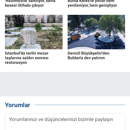
'Hazımsızlık' sanılıyor, safra
Bursa Keles'te yollar hem
kesesi iltihabı çıkıyor
yenileniyor, hem genişliyor
İstanbul'da tarihi mezar
Denizli Büyükşehir'den
taşlarına saldırı sonrası
Buldan'a dev yatırım
restorasyon
Yorumlar