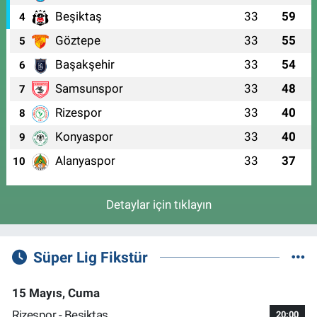
Beşiktaş
33
59
4
Göztepe
33
55
5
Başakşehir
33
54
6
Samsunspor
33
48
7
Rizespor
33
40
8
Konyaspor
33
40
9
Alanyaspor
33
37
10
Detaylar için tıklayın
Süper Lig Fikstür
15 Mayıs, Cuma
Rizespor - Beşiktaş
20:00