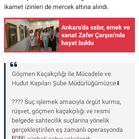
ikamet izinleri de mercek altına alındı.
Ankara'da sabır, emek ve
sanat Zafer Çarşısı'nda
hayat buldu
Göçmen Kaçakçılığı ile Mücadele ve
Hudut Kapıları Şube Müdürlüğümüzce⬇️
???? Suç işlemek amacıyla örgüt kurma,
rüşvet, göçmen kaçakçılığı ve resmi
belgede sahtecilik suçlarına yönelik
gerçekleştirilen eş zamanlı operasyonda