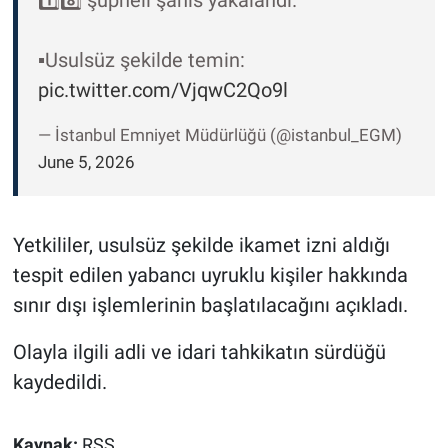
1️⃣8️⃣ şüpheli şahıs yakalandı.
▪️Usulsüz şekilde temin:
pic.twitter.com/VjqwC2Qo9l
— İstanbul Emniyet Müdürlüğü (@istanbul_EGM)
June 5, 2026
Yetkililer, usulsüz şekilde ikamet izni aldığı
tespit edilen yabancı uyruklu kişiler hakkında
sınır dışı işlemlerinin başlatılacağını açıkladı.
Olayla ilgili adli ve idari tahkikatın sürdüğü
kaydedildi.
Kaynak:
RSS