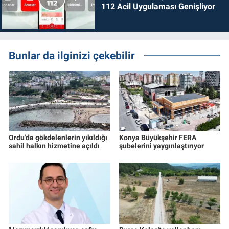
112 Acil Uygulaması Genişliyor
Bunlar da ilginizi çekebilir
Ordu'da gökdelenlerin yıkıldığı
Konya Büyükşehir FERA
sahil halkın hizmetine açıldı
şubelerini yaygınlaştırıyor