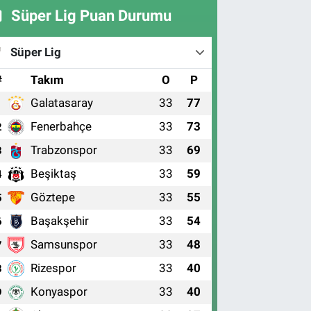
Süper Lig Puan Durumu
Süper Lig
#
Takım
O
P
Galatasaray
33
77
1
Fenerbahçe
33
73
2
Trabzonspor
33
69
3
Beşiktaş
33
59
4
Göztepe
33
55
5
Başakşehir
33
54
6
Samsunspor
33
48
7
Rizespor
33
40
8
Konyaspor
33
40
9