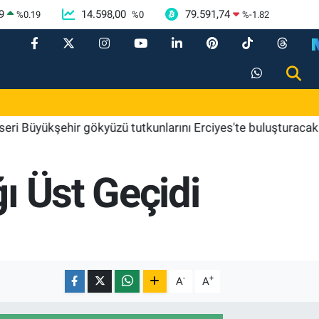
9
14.598,00
79.591,74
%
0.19
%
0
%
-1.82
ükşehir gökyüzü tutkunlarını Erciyes'te buluşturacak
19
ı Üst Geçidi
-
+
A
A