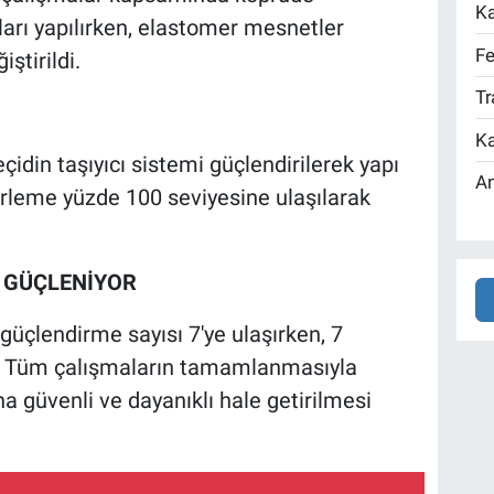
Ka
ı yapılırken, elastomer mesnetler
Fe
ştirildi.
Tr
Ka
eçidin taşıyıcı sistemi güçlendirilerek yapı
An
 ilerleme yüzde 100 seviyesine ulaşılarak
I GÜÇLENİYOR
çlendirme sayısı 7'ye ulaşırken, 7
. Tüm çalışmaların tamamlanmasıyla
ha güvenli ve dayanıklı hale getirilmesi