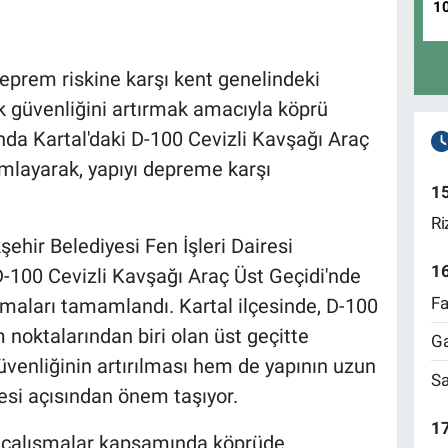
1
deprem riskine karşı kent genelindeki
ik güvenliğini artırmak amacıyla köprü
da Kartal'daki D-100 Cevizli Kavşağı Araç
mlayarak, yapıyı depreme karşı
1
Ri
şehir Belediyesi Fen İşleri Dairesi
1
D-100 Cevizli Kavşağı Araç Üst Geçidi'nde
Fa
şmaları tamamlandı. Kartal ilçesinde, D-100
noktalarından biri olan üst geçitte
Ga
venliğinin artırılması hem de yapının uzun
Sa
esi açısından önem taşıyor.
17
n çalışmalar kapsamında köprüde