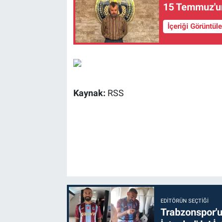
15 Temmuz'un 
İçeriği Görüntül
Kaynak:
RSS
EDITÖRÜN SEÇTIĞI
Trabzonspor'u