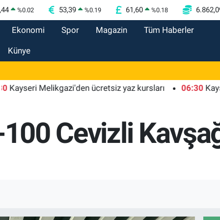
,44
53,39
61,60
6.862,0
%
0.02
%
0.19
%
0.18
Ekonomi
Spor
Magazin
Tüm Haberler
Künye
ri Melikgazi'den ücretsiz yaz kursları
06:30
Kayseri Büy
-100 Cevizli Kavşağ