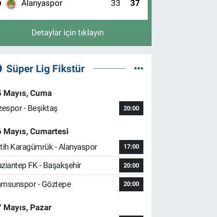
Alanyaspor
33
37
0
Detaylar için tıklayın
Süper Lig Fikstür
5 Mayıs, Cuma
zespor - Beşiktaş
20:00
6 Mayıs, Cumartesi
tih Karagümrük - Alanyaspor
17:00
ziantep FK - Başakşehir
20:00
msunspor - Göztepe
20:00
 Mayıs, Pazar