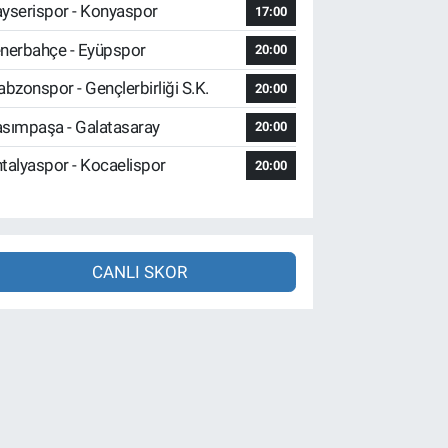
yserispor - Konyaspor
17:00
nerbahçe - Eyüpspor
20:00
abzonspor - Gençlerbirliği S.K.
20:00
sımpaşa - Galatasaray
20:00
talyaspor - Kocaelispor
20:00
CANLI SKOR