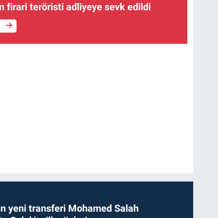
firari teröristi adliyeye sevk edildi
e
n yeni transferi Mohamed Salah