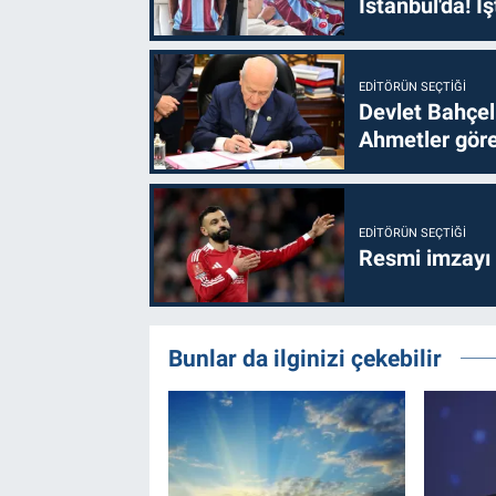
İstanbul'da! İş
EDITÖRÜN SEÇTIĞI
Devlet Bahçel
Ahmetler göre
EDITÖRÜN SEÇTIĞI
Resmi imzayı
Bunlar da ilginizi çekebilir