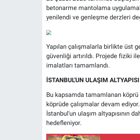
betonarme mantolama uygulamalar
yenilendi ve genleşme derzleri deği
Yapılan çalışmalarla birlikte üst g
güvenliği artırıldı. Projede fiziki
imalatları tamamlandı.
İSTANBUL'UN ULAŞIM ALTYAPIS
Bu kapsamda tamamlanan köprü gü
köprüde çalışmalar devam ediyor
İstanbul'un ulaşım altyapısının da
hedefleniyor.