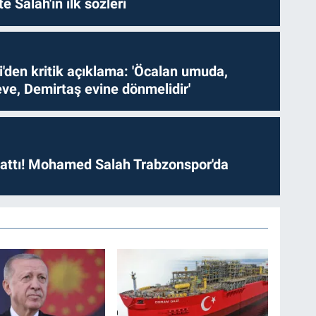
te Salah'ın ilk sözleri
i'den kritik açıklama: 'Öcalan umuda,
ve, Demirtaş evine dönmelidir'
 attı! Mohamed Salah Trabzonspor'da