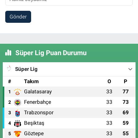
Gönder
Süper Lig Puan Durumu
Süper Lig
#
Takım
O
P
Galatasaray
33
77
1
Fenerbahçe
33
73
2
Trabzonspor
33
69
3
Beşiktaş
33
59
4
Göztepe
33
55
5