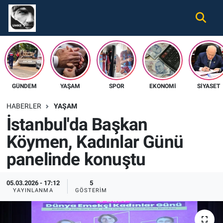
Gündem
Nöbetçi Eczaneler
Ekonomi
Hava Durumu
GÜNDEM
YAŞAM
SPOR
EKONOMI
SIYASET
Spor
Namaz Vakitleri
HABERLER
YAŞAM
Magazin
Trafik Durumu
İstanbul'da Başkan
Köymen, Kadınlar Günü
Tüm Haberler
Süper Lig Puan Durumu ve Fikstür
panelinde konuştu
İletişim
Tüm Manşetler
05.03.2026 - 17:12
5
Künye
Son Dakika Haberleri
YAYINLANMA
GÖSTERIM
Haber Arşivi