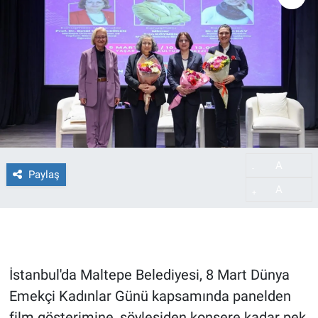
A
-
Paylaş
A
+
İstanbul'da Maltepe Belediyesi, 8 Mart Dünya
Emekçi Kadınlar Günü kapsamında panelden
film gösterimine, söyleşiden konsere kadar pek