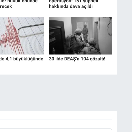
ler hukuk önünde
operasyon! 151 şüpheli
erecek
hakkında dava açıldı
de 4,1 büyüklüğünde
30 ilde DEAŞ'a 104 gözaltı!