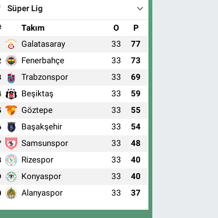
Süper Lig
#
Takım
O
P
Galatasaray
33
77
1
Fenerbahçe
33
73
2
Trabzonspor
33
69
3
Beşiktaş
33
59
4
Göztepe
33
55
5
Başakşehir
33
54
6
Samsunspor
33
48
7
Rizespor
33
40
8
Konyaspor
33
40
9
Alanyaspor
33
37
0