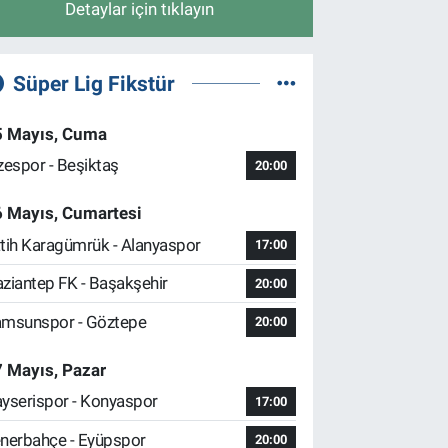
Detaylar için tıklayın
Süper Lig Fikstür
5 Mayıs, Cuma
zespor - Beşiktaş
20:00
6 Mayıs, Cumartesi
tih Karagümrük - Alanyaspor
17:00
ziantep FK - Başakşehir
20:00
msunspor - Göztepe
20:00
 Mayıs, Pazar
yserispor - Konyaspor
17:00
nerbahçe - Eyüpspor
20:00