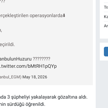
???
Tr
erçekleştirilen operasyonlarda⬇️
Ka
An
,
çirildi.
tanbulunHuzuru
????????
c.twitter.com/bMtRH1pQYp
stanbul_EGM)
May 18, 2026
da 3 şüpheliyi yakalayarak gözaltına aldı.
nin sürdüğü öğrenildi.