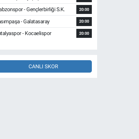
abzonspor - Gençlerbirliği S.K.
20:00
sımpaşa - Galatasaray
20:00
talyaspor - Kocaelispor
20:00
CANLI SKOR