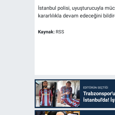
İstanbul polisi, uyuşturucuyla mü
kararlılıkla devam edeceğini bildir
Kaynak:
RSS
EDITÖRÜN SEÇTIĞI
Trabzonspor'u
İstanbul'da! İş