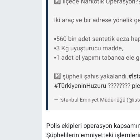
3️⃣ İlçede Narkotik Operasyon?
İki araç ve bir adrese yönelik g
▪️560 bin adet sentetik ecza hap
▪️3 Kg uyuşturucu madde,
▪️1 adet el yapımı tabanca ele ge
3️⃣ şüpheli şahıs yakalandı.
#İs
#TürkiyeninHuzuru
????????
pi
— İstanbul Emniyet Müdürlüğü (@i
Polis ekipleri operasyon kapsamın
Şüphelilerin emniyetteki işlemleri