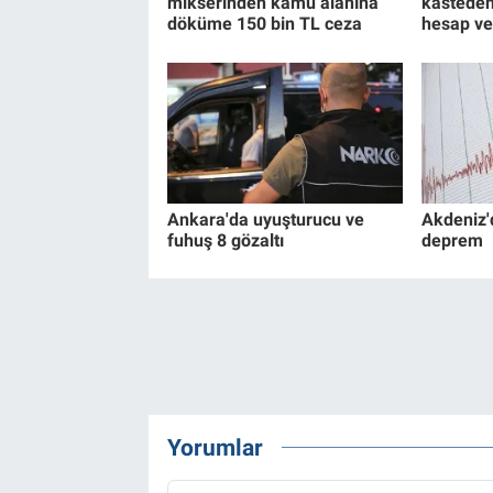
mikserinden kamu alanına
kasteden
döküme 150 bin TL ceza
hesap v
Ankara'da uyuşturucu ve
Akdeniz'
fuhuş 8 gözaltı
deprem
Yorumlar