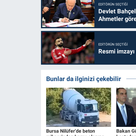
EDITÖRÜN SEÇTIĞI
Devlet Bahçel
Ahmetler göre
EDITÖRÜN SEÇTIĞI
Resmi imzayı
Bunlar da ilginizi çekebilir
Bursa Nilüfer'de beton
Bakan Gü