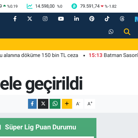
9
14.598,00
79.591,74
%
0.19
%
0
%
-1.82
na döküme 150 bin TL ceza
15:13
Batman Sason'da emzi
le geçirildi
-
+
A
A
Süper Lig Puan Durumu