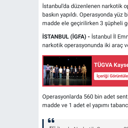
İstanbul'da düzenlenen narkotik op
baskın yapıldı. Operasyonda yüz bi
madde ele geçirilirken 3 şüpheli gö
İSTANBUL (İGFA) -
İstanbul İl Em
narkotik operasyonunda iki araç v
TÜGVA Kayser
İçeriği Görüntül
Operasyonlarda 560 bin adet sente
madde ve 1 adet el yapımı tabanca 