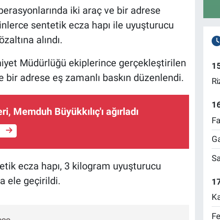
erasyonlarında iki araç ve bir adrese
nlerce sentetik ecza hapı ile uyuşturucu
zaltına alındı.
niyet Müdürlüğü ekiplerince gerçekleştirilen
1
e bir adrese eş zamanlı baskın düzenlendi.
Ri
1
i, Memduh Büyükkılıç'ı ağırladı
Fa
e
Ga
Sa
tik ecza hapı, 3 kilogram uyuşturucu
ele geçirildi.
17
Ka
Fe