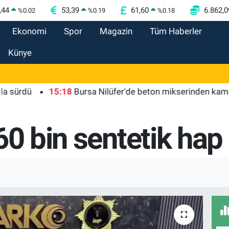
,44
53,39
61,60
6.862,0
%
0.02
%
0.19
%
0.18
Ekonomi
Spor
Magazin
Tüm Haberler
Künye
ü
15:18
Bursa Nilüfer'de beton mikserinden kamu alanı
0 bin sentetik hap e