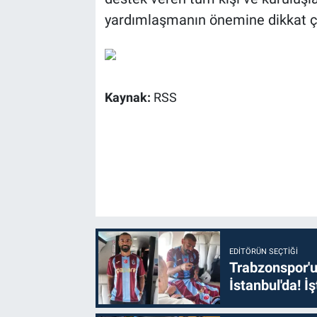
yardımlaşmanın önemine dikkat çe
Kaynak:
RSS
EDITÖRÜN SEÇTIĞI
Trabzonspor'u
İstanbul'da! İş