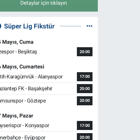
Detaylar için tıklayın
Süper Lig Fikstür
5 Mayıs, Cuma
zespor - Beşiktaş
20:00
6 Mayıs, Cumartesi
tih Karagümrük - Alanyaspor
17:00
ziantep FK - Başakşehir
20:00
msunspor - Göztepe
20:00
 Mayıs, Pazar
yserispor - Konyaspor
17:00
nerbahçe - Eyüpspor
20:00