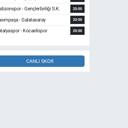
abzonspor - Gençlerbirliği S.K.
20:00
sımpaşa - Galatasaray
20:00
talyaspor - Kocaelispor
20:00
CANLI SKOR