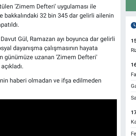
tülen 'Zimem Defteri' uygulaması ile
bakkalındaki 32 bin 345 dar gelirli ailenin
patıldı.
i Davut Gül, Ramazan ayı boyunca dar gelirli
1
sosyal dayanışma çalışmasının hayata
Ri
'dan günümüze uzanan 'Zimem Defteri'
1
açıkladı.
Fa
erinin haberi olmadan ve ifşa edilmeden
Ga
Sa
17
Ka
Fe