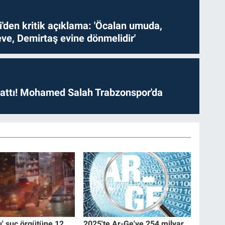
i'den kritik açıklama: 'Öcalan umuda,
ve, Demirtaş evine dönmelidir'
 attı! Mohamed Salah Trabzonspor'da
u' suç örgütüne 12
2025'te Ar-Ge'ye 254 milyar