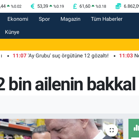
,44
53,39
61,60
6.862,0
%
0.02
%
0.19
%
0.18
Ekonomi
Spor
Magazin
Tüm Haberler
Künye
1:07
'Ay Grubu' suç örgütüne 12 gözaltı!
11:03
Nevşehir 
 bin ailenin bakkal 