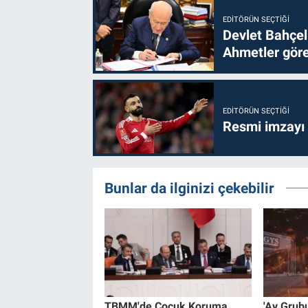
EDITÖRÜN SEÇTIĞI
Devlet Bahçel
Ahmetler göre
EDITÖRÜN SEÇTIĞI
Resmi imzayı
Bunlar da ilginizi çekebilir
TBMM'de Çocuk Koruma
'Ay Grub