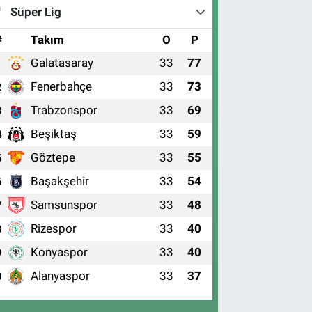
Süper Lig
#
Takım
O
P
Galatasaray
33
77
1
Fenerbahçe
33
73
2
Trabzonspor
33
69
3
Beşiktaş
33
59
4
Göztepe
33
55
5
Başakşehir
33
54
6
Samsunspor
33
48
7
Rizespor
33
40
8
Konyaspor
33
40
9
Alanyaspor
33
37
0