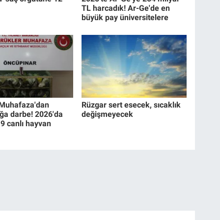
TL harcadık! Ar-Ge'de en
büyük pay üniversitelere
Muhafaza'dan
Rüzgar sert esecek, sıcaklık
ığa darbe! 2026'da
değişmeyecek
19 canlı hayvan