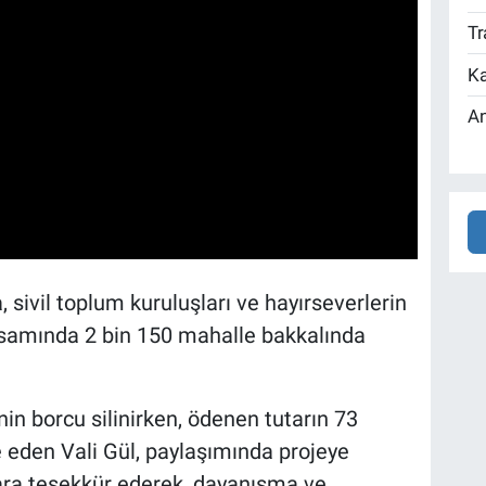
Tr
Ka
An
 sivil toplum kuruluşları ve hayırseverlerin
psamında 2 bin 150 mahalle bakkalında
in borcu silinirken, ödenen tutarın 73
e eden Vali Gül, paylaşımında projeye
ara teşekkür ederek, dayanışma ve