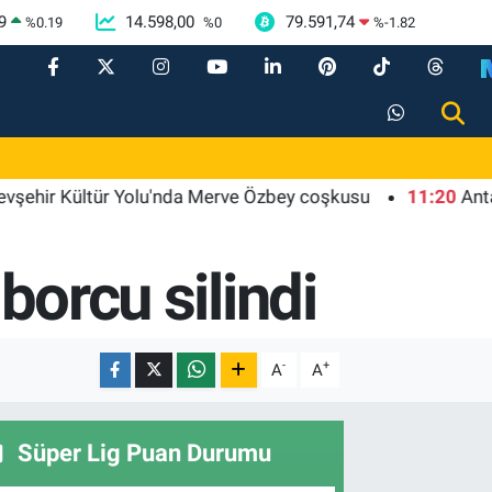
9
14.598,00
79.591,74
%
0.19
%
0
%
-1.82
Kültür Yolu'nda Merve Özbey coşkusu
11:20
Antalya Mu
borcu silindi
-
+
A
A
Süper Lig Puan Durumu