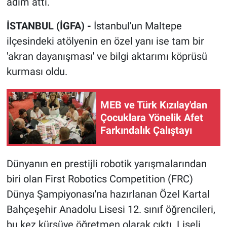
adım attı.
İSTANBUL (İGFA) -
İstanbul'un Maltepe
ilçesindeki atölyenin en özel yanı ise tam bir
'akran dayanışması' ve bilgi aktarımı köprüsü
kurması oldu.
MEB ve Türk Kızılay'dan
Çocuklara Yönelik Afet
Farkındalık Çalıştayı
Dünyanın en prestijli robotik yarışmalarından
biri olan First Robotics Competition (FRC)
Dünya Şampiyonası'na hazırlanan Özel Kartal
Bahçeşehir Anadolu Lisesi 12. sınıf öğrencileri,
bu kez kürsüye öğretmen olarak çıktı. Liseli