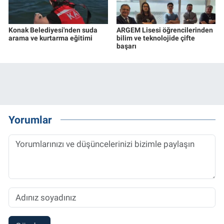
Konak Belediyesi'nden suda
ARGEM Lisesi öğrencilerinden
arama ve kurtarma eğitimi
bilim ve teknolojide çifte
başarı
Yorumlar