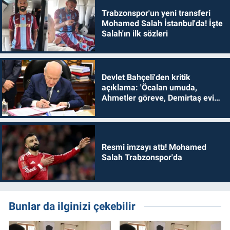
Trabzonspor'un yeni transferi
Mohamed Salah İstanbul'da! İşte
Salah'ın ilk sözleri
Devlet Bahçeli'den kritik
açıklama: 'Öcalan umuda,
Ahmetler göreve, Demirtaş evine
dönmelidir'
Resmi imzayı attı! Mohamed
Salah Trabzonspor'da
Bunlar da ilginizi çekebilir