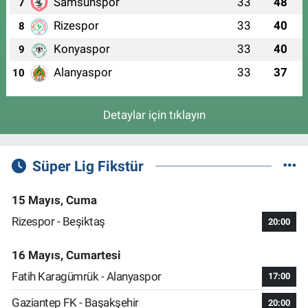
Samsunspor
33
48
7
Rizespor
33
40
8
Konyaspor
33
40
9
Alanyaspor
33
37
10
Detaylar için tıklayın
Süper Lig Fikstür
15 Mayıs, Cuma
Rizespor - Beşiktaş
20:00
16 Mayıs, Cumartesi
Fatih Karagümrük - Alanyaspor
17:00
Gaziantep FK - Başakşehir
20:00