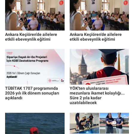
Ankara Keçiören'de ailelere
Ankara Keçiören'de ailelere
etkili ebeveynlik eğitimi
etkili ebeveynlik eğitimi
TÜBİTAK 1707 programında
YÖK'ten uluslararası
2026 yılı ilk dönem sonuçları
mezunlara ikamet kolaylığı...
açıklandı
Süre 2 yıla kadar
uzatılabilecek