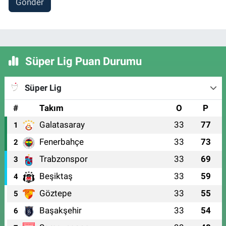
Gönder
Süper Lig Puan Durumu
Süper Lig
#
Takım
O
P
Galatasaray
33
77
1
Fenerbahçe
33
73
2
Trabzonspor
33
69
3
Beşiktaş
33
59
4
Göztepe
33
55
5
Başakşehir
33
54
6