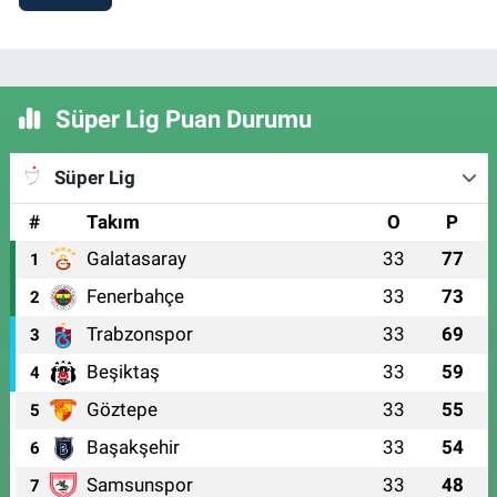
Süper Lig Puan Durumu
Süper Lig
#
Takım
O
P
Galatasaray
33
77
1
Fenerbahçe
33
73
2
Trabzonspor
33
69
3
Beşiktaş
33
59
4
Göztepe
33
55
5
Başakşehir
33
54
6
Samsunspor
33
48
7