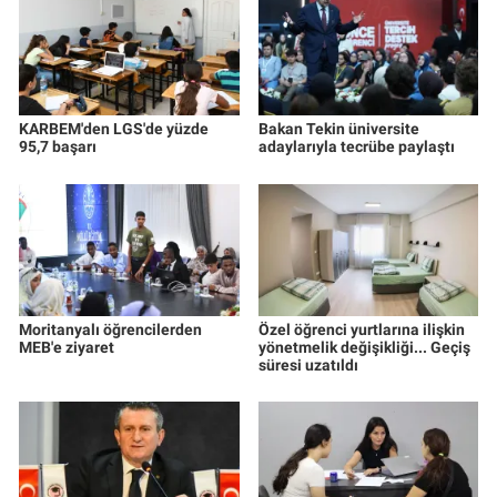
KARBEM'den LGS'de yüzde
Bakan Tekin üniversite
95,7 başarı
adaylarıyla tecrübe paylaştı
Moritanyalı öğrencilerden
Özel öğrenci yurtlarına ilişkin
MEB'e ziyaret
yönetmelik değişikliği... Geçiş
süresi uzatıldı