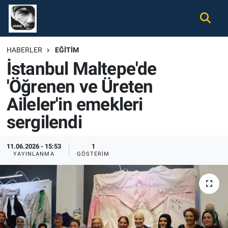
Gündem
Nöbetçi Eczaneler
HABERLER
EĞITIM
İstanbul Maltepe'de
Ekonomi
Hava Durumu
'Öğrenen ve Üreten
Spor
Namaz Vakitleri
Aileler'in emekleri
Magazin
Trafik Durumu
sergilendi
Tüm Haberler
Süper Lig Puan Durumu ve Fikstür
11.06.2026 - 15:53
1
YAYINLANMA
GÖSTERIM
İletişim
Tüm Manşetler
Künye
Son Dakika Haberleri
Haber Arşivi