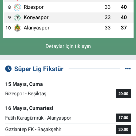
Rizespor
33
40
8
Konyaspor
33
40
9
Alanyaspor
33
37
10
Detaylar için tıklayın
Süper Lig Fikstür
15 Mayıs, Cuma
Rizespor - Beşiktaş
20:00
16 Mayıs, Cumartesi
Fatih Karagümrük - Alanyaspor
17:00
Gaziantep FK - Başakşehir
20:00