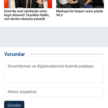
İzmir'de özel okullarda zorlu
Maltepe'nin başarı oranı yüzde
kayıt dönemi! Teşvikler kalktı,
94,3
veli devlet okuluna yöneldi
Yorumlar
Gönder