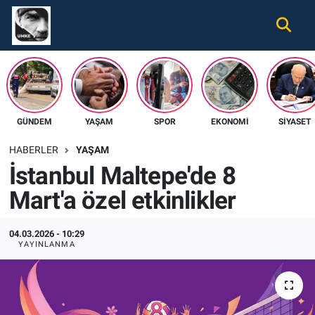
Gündem
Nöbetçi Eczaneler
Ekonomi
Hava Durumu
GÜNDEM
YAŞAM
SPOR
EKONOMI
SIYASET
Spor
Namaz Vakitleri
HABERLER
YAŞAM
Magazin
Trafik Durumu
İstanbul Maltepe'de 8
Mart'a özel etkinlikler
Tüm Haberler
Süper Lig Puan Durumu ve Fikstür
İletişim
Tüm Manşetler
04.03.2026 - 10:29
YAYINLANMA
Künye
Son Dakika Haberleri
Haber Arşivi