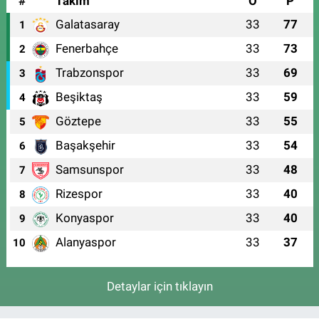
#
Takım
O
P
Galatasaray
33
77
1
Fenerbahçe
33
73
2
Trabzonspor
33
69
3
Beşiktaş
33
59
4
Göztepe
33
55
5
Başakşehir
33
54
6
Samsunspor
33
48
7
Rizespor
33
40
8
Konyaspor
33
40
9
Alanyaspor
33
37
10
Detaylar için tıklayın