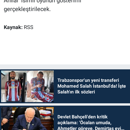
Anılar' isimli oyunun gösterimi
gerçekleştirilecek.
Kaynak:
RSS
Trabzonspor'un yeni transferi
Mohamed Salah İstanbul'da! İşte
Salah'ın ilk sözleri
Devlet Bahçeli'den kritik
açıklama: 'Öcalan umuda,
Ahmetler göreve, Demirtaş evine