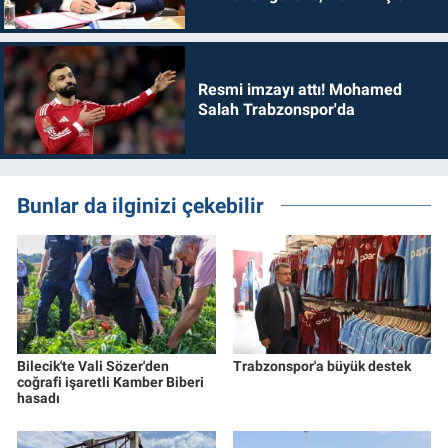
dönmelidir'
Resmi imzayı attı! Mohamed
Salah Trabzonspor'da
Bunlar da ilginizi çekebilir
Bilecik'te Vali Sözer'den
Trabzonspor'a büyük destek
coğrafi işaretli Kamber Biberi
hasadı