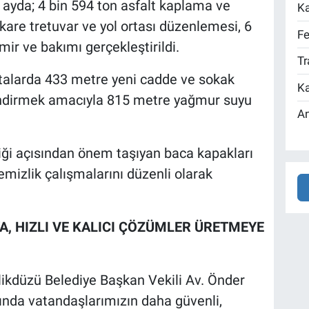
 ayda; 4 bin 594 ton asfalt kaplama ve
Ka
are tretuvar ve yol ortası düzenlemesi, 6
Fe
ir ve bakımı gerçekleştirildi.
Tr
ktalarda 433 metre yeni cadde ve sokak
Ka
çlendirmek amacıyla 815 metre yağmur suyu
An
liği açısından önem taşıyan baca kapakları
mizlik çalışmalarını düzenli olarak
A, HIZLI VE KALICI ÇÖZÜMLER ÜRETMEYE
likdüzü Belediye Başkan Vekili Av. Önder
sında vatandaşlarımızın daha güvenli,