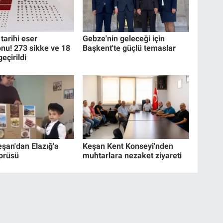
tarihi eser
Gebze'nin geleceği için
nu! 273 sikke ve 18
Başkent'te güçlü temaslar
geçirildi
eşan'dan Elazığ'a
Keşan Kent Konseyi'nden
prüsü
muhtarlara nezaket ziyareti