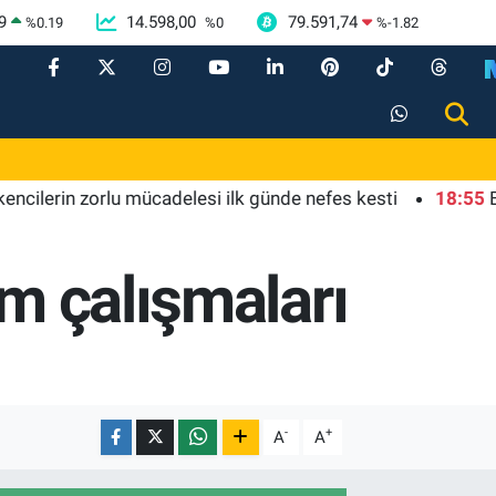
9
14.598,00
79.591,74
%
0.19
%
0
%
-1.82
in zorlu mücadelesi ilk günde nefes kesti
18:55
Bursa'da
ım çalışmaları
-
+
A
A