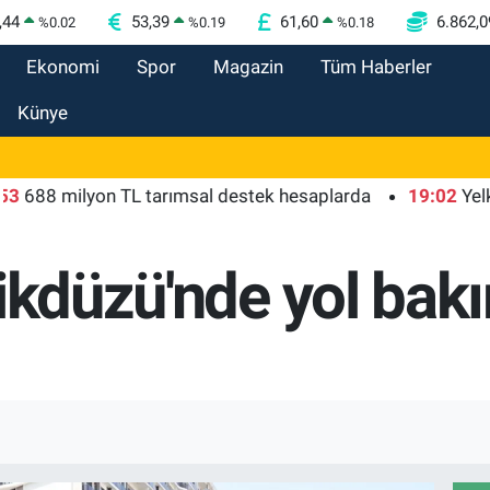
,44
53,39
61,60
6.862,0
%
0.02
%
0.19
%
0.18
Ekonomi
Spor
Magazin
Tüm Haberler
Künye
milyon TL tarımsal destek hesaplarda
19:02
Yelkenciler
ikdüzü'nde yol bak