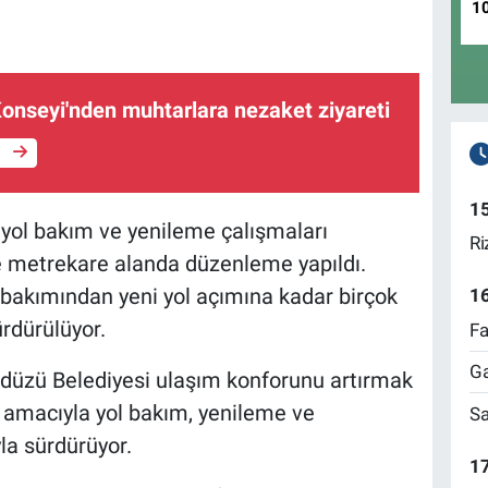
1
onseyi'nden muhtarlara nezaket ziyareti
e
1
 yol bakım ve yenileme çalışmaları
Ri
e metrekare alanda düzenleme yapıldı.
 bakımından yeni yol açımına kadar birçok
1
ürdürülüyor.
Fa
Ga
kdüzü Belediyesi ulaşım konforunu artırmak
 amacıyla yol bakım, yenileme ve
Sa
la sürdürüyor.
17