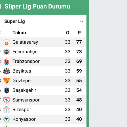
Süper Lig Puan Durumu
Süper Lig
#
Takım
O
P
Galatasaray
33
77
1
Fenerbahçe
33
73
2
Trabzonspor
33
69
3
Beşiktaş
33
59
4
Göztepe
33
55
5
Başakşehir
33
54
6
Samsunspor
33
48
7
Rizespor
33
40
8
Konyaspor
33
40
9