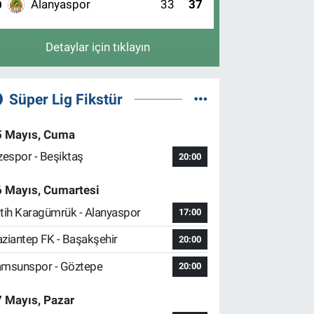
Alanyaspor
33
37
0
Detaylar için tıklayın
Süper Lig Fikstür
5 Mayıs, Cuma
zespor - Beşiktaş
20:00
6 Mayıs, Cumartesi
tih Karagümrük - Alanyaspor
17:00
ziantep FK - Başakşehir
20:00
msunspor - Göztepe
20:00
 Mayıs, Pazar