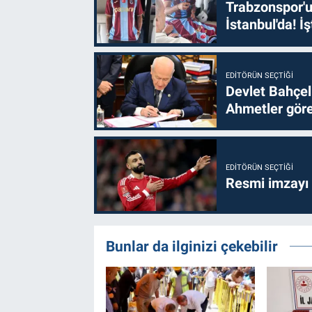
Trabzonspor'u
İstanbul'da! İş
EDITÖRÜN SEÇTIĞI
Devlet Bahçel
Ahmetler göre
EDITÖRÜN SEÇTIĞI
Resmi imzayı
Bunlar da ilginizi çekebilir