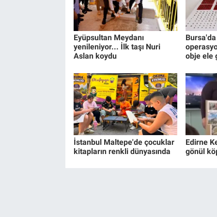
Eyüpsultan Meydanı
Bursa'da 
yenileniyor... İlk taşı Nuri
operasyo
Aslan koydu
obje ele 
İstanbul Maltepe'de çocuklar
Edirne K
kitapların renkli dünyasında
gönül kö