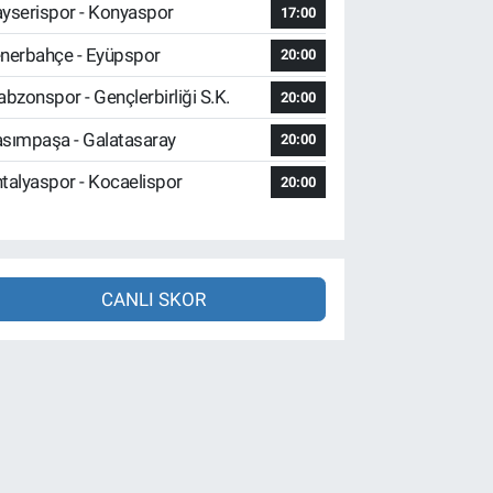
yserispor - Konyaspor
17:00
nerbahçe - Eyüpspor
20:00
abzonspor - Gençlerbirliği S.K.
20:00
sımpaşa - Galatasaray
20:00
talyaspor - Kocaelispor
20:00
CANLI SKOR