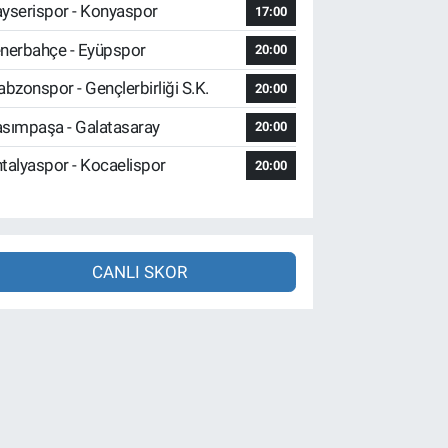
yserispor - Konyaspor
17:00
nerbahçe - Eyüpspor
20:00
abzonspor - Gençlerbirliği S.K.
20:00
sımpaşa - Galatasaray
20:00
talyaspor - Kocaelispor
20:00
CANLI SKOR