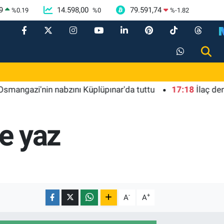
9
14.598,00
79.591,74
%
0.19
%
0
%
-1.82
i'nin nabzını Küplüpınar'da tuttu
17:18
İlaç denetimin
e yaz
-
+
A
A