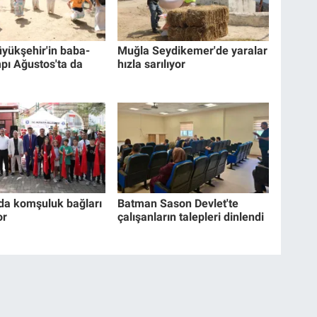
yükşehir'in baba-
Muğla Seydikemer'de yaralar
pı Ağustos'ta da
hızla sarılıyor
da komşuluk bağları
Batman Sason Devlet'te
or
çalışanların talepleri dinlendi