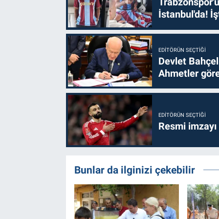
Trabzonspor'u
İstanbul'da! İş
EDITÖRÜN SEÇTIĞI
Devlet Bahçel
Ahmetler göre
EDITÖRÜN SEÇTIĞI
Resmi imzayı
Bunlar da ilginizi çekebilir