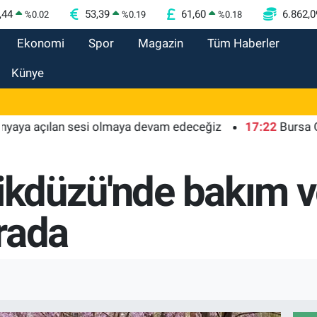
,44
53,39
61,60
6.862,0
%
0.02
%
0.19
%
0.18
Ekonomi
Spor
Magazin
Tüm Haberler
Künye
a açılan sesi olmaya devam edeceğiz
17:22
Bursa Osmangaz
likdüzü'nde bakım v
arada