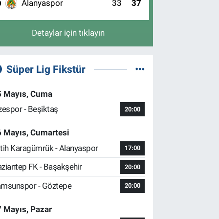
Alanyaspor
33
37
0
Detaylar için tıklayın
Süper Lig Fikstür
5 Mayıs, Cuma
zespor - Beşiktaş
20:00
6 Mayıs, Cumartesi
tih Karagümrük - Alanyaspor
17:00
ziantep FK - Başakşehir
20:00
msunspor - Göztepe
20:00
 Mayıs, Pazar