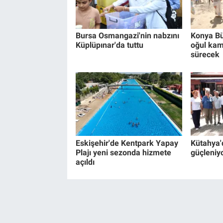
Bursa Osmangazi'nin nabzını
Konya Bü
Küplüpınar'da tuttu
oğul kam
sürecek
Eskişehir'de Kentpark Yapay
Kütahya'
Plajı yeni sezonda hizmete
güçleniy
açıldı