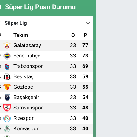
Süper Lig Puan Durumu
Süper Lig
#
Takım
O
P
Galatasaray
33
77
1
Fenerbahçe
33
73
2
Trabzonspor
33
69
3
Beşiktaş
33
59
4
Göztepe
33
55
5
Başakşehir
33
54
6
Samsunspor
33
48
7
Rizespor
33
40
8
Konyaspor
33
40
9