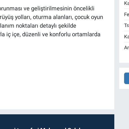
Ka
runması ve geliştirilmesinin öncelikli
Fe
ürüyüş yolları, oturma alanları, çocuk oyun
llanım noktaları detaylı şekilde
Tr
a iç içe, düzenli ve konforlu ortamlarda
Ka
An