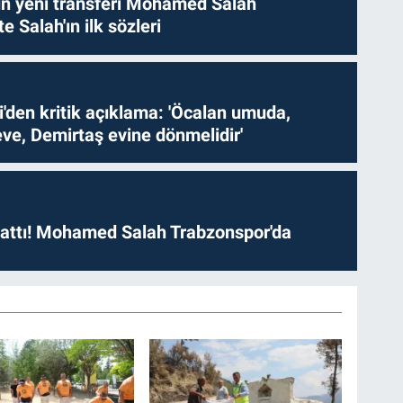
n yeni transferi Mohamed Salah
te Salah'ın ilk sözleri
i'den kritik açıklama: 'Öcalan umuda,
ve, Demirtaş evine dönmelidir'
 attı! Mohamed Salah Trabzonspor'da