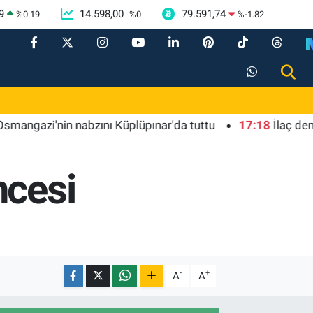
9
14.598,00
79.591,74
%
0.19
%
0
%
-1.82
i'nin nabzını Küplüpınar'da tuttu
17:18
İlaç denetimin
ncesi
-
+
A
A