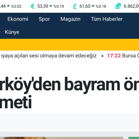
,44
53,39
61,60
6.862,0
%
0.02
%
0.19
%
0.18
Ekonomi
Spor
Magazin
Tüm Haberler
Künye
a açılan sesi olmaya devam edeceğiz
17:22
Bursa Osmangaz
ırköy'den bayram ö
zmeti