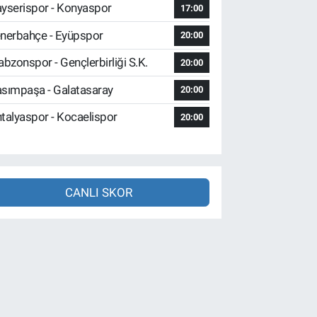
yserispor - Konyaspor
17:00
nerbahçe - Eyüpspor
20:00
abzonspor - Gençlerbirliği S.K.
20:00
sımpaşa - Galatasaray
20:00
talyaspor - Kocaelispor
20:00
CANLI SKOR