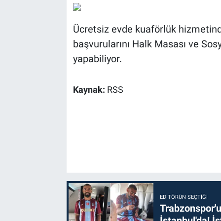
Ücretsiz evde kuaförlük hizmetin
başvurularını Halk Masası ve Sos
yapabiliyor.
Kaynak:
RSS
EDITÖRÜN SEÇTIĞI
Trabzonspor'u
İstanbul'da! İş