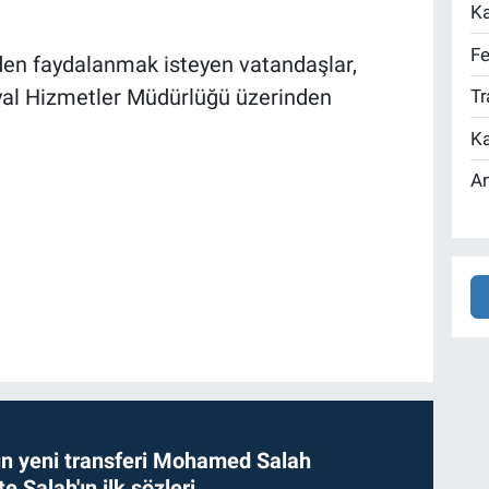
Ka
Fe
den faydalanmak isteyen vatandaşlar,
yal Hizmetler Müdürlüğü üzerinden
Tr
Ka
An
n yeni transferi Mohamed Salah
te Salah'ın ilk sözleri