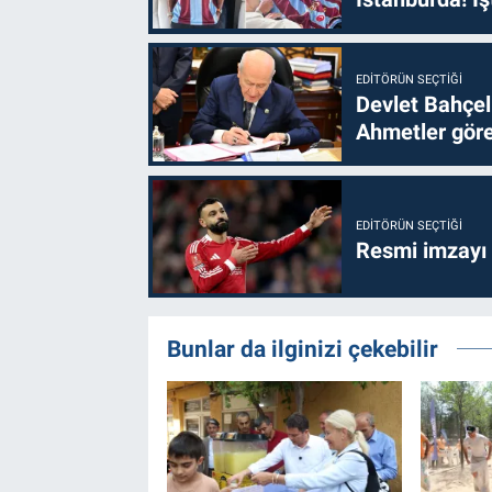
EDITÖRÜN SEÇTIĞI
Devlet Bahçel
Ahmetler göre
EDITÖRÜN SEÇTIĞI
Resmi imzayı
Bunlar da ilginizi çekebilir