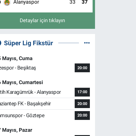
Alanyaspor
33
37
0
Detaylar için tıklayın
Süper Lig Fikstür
5 Mayıs, Cuma
zespor - Beşiktaş
20:00
6 Mayıs, Cumartesi
tih Karagümrük - Alanyaspor
17:00
ziantep FK - Başakşehir
20:00
msunspor - Göztepe
20:00
 Mayıs, Pazar