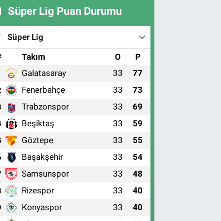
Süper Lig Puan Durumu
Süper Lig
#
Takım
O
P
Galatasaray
33
77
1
Fenerbahçe
33
73
2
Trabzonspor
33
69
3
Beşiktaş
33
59
4
Göztepe
33
55
5
Başakşehir
33
54
6
Samsunspor
33
48
7
Rizespor
33
40
8
Konyaspor
33
40
9