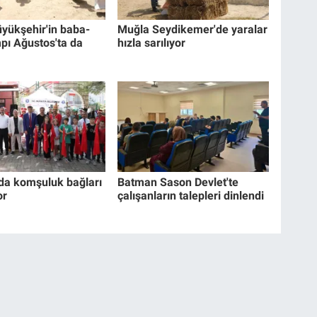
yükşehir'in baba-
Muğla Seydikemer'de yaralar
pı Ağustos'ta da
hızla sarılıyor
da komşuluk bağları
Batman Sason Devlet'te
or
çalışanların talepleri dinlendi