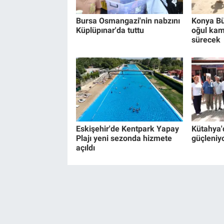
Bursa Osmangazi'nin nabzını
Konya Bü
Küplüpınar'da tuttu
oğul kam
sürecek
Eskişehir'de Kentpark Yapay
Kütahya'
Plajı yeni sezonda hizmete
güçleniy
açıldı