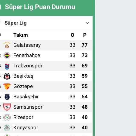
Süper Lig Puan Durumu
Süper Lig
#
Takım
O
P
Galatasaray
33
77
1
Fenerbahçe
33
73
2
Trabzonspor
33
69
3
Beşiktaş
33
59
4
Göztepe
33
55
5
Başakşehir
33
54
6
Samsunspor
33
48
7
Rizespor
33
40
8
Konyaspor
33
40
9