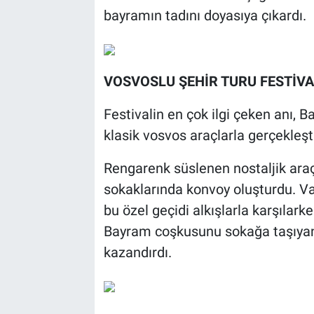
bayramın tadını doyasıya çıkardı.
VOSVOSLU ŞEHİR TURU FESTİV
Festivalin en çok ilgi çeken anı, 
klasik vosvos araçlarla gerçekleşti
Rengarenk süslenen nostaljik araçl
sokaklarında konvoy oluşturdu. V
bu özel geçidi alkışlarla karşılark
Bayram coşkusunu sokağa taşıyan 
kazandırdı.