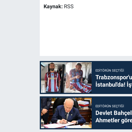
Kaynak:
RSS
EDITÖRÜN SEÇTIĞI
Trabzonspor'u
İstanbul'da! İş
EDITÖRÜN SEÇTIĞI
Devlet Bahçel
Ahmetler göre