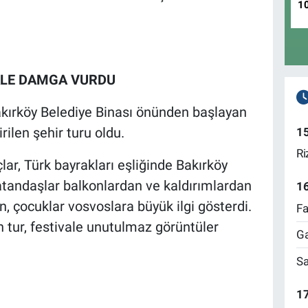
1
ALE DAMGA VURDU
Bakırköy Belediye Binası önünden başlayan
rilen şehir turu oldu.
1
Ri
ar, Türk bayrakları eşliğinde Bakırköy
atandaşlar balkonlardan ve kaldırımlardan
1
en, çocuklar vosvoslara büyük ilgi gösterdi.
Fa
tur, festivale unutulmaz görüntüler
Ga
Sa
17