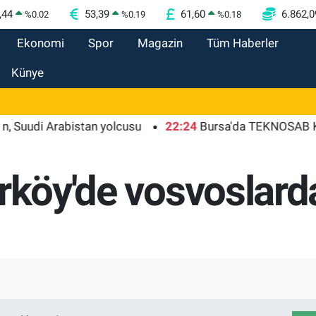
,44
53,39
61,60
6.862,0
%
0.02
%
0.19
%
0.18
Ekonomi
Spor
Magazin
Tüm Haberler
Künye
di Arabistan yolcusu
22:24
Bursa'da TEKNOSAB KOBİ OS
ırköy'de vosvoslard