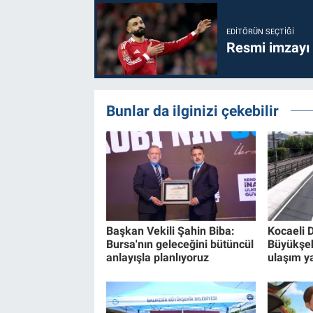
EDITÖRÜN SEÇTIĞI
Resmi imzayı
Bunlar da ilginizi çekebilir
Başkan Vekili Şahin Biba:
Kocaeli 
Bursa'nın geleceğini bütüncül
Büyükşe
anlayışla planlıyoruz
ulaşım ya