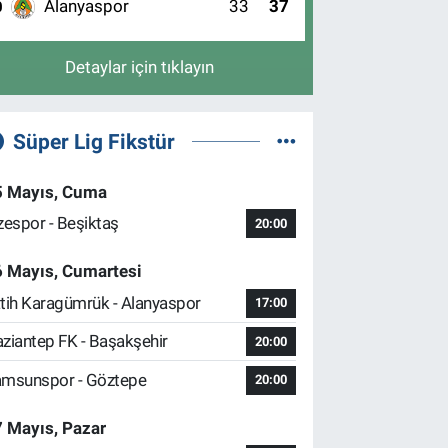
Alanyaspor
33
37
0
Detaylar için tıklayın
Süper Lig Fikstür
5 Mayıs, Cuma
zespor - Beşiktaş
20:00
6 Mayıs, Cumartesi
tih Karagümrük - Alanyaspor
17:00
ziantep FK - Başakşehir
20:00
msunspor - Göztepe
20:00
 Mayıs, Pazar