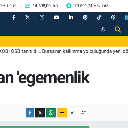
9
14.598,00
79.591,74
%
0.19
%
0
%
-1.82
B tanıtıldı... Bursa'nın kalkınma yolculuğunda yeni dönem
an 'egemenlik
-
+
A
A