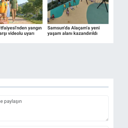
İtfaiyesi'nden yangın
Samsun'da Alaçam'a yeni
arşı videolu uyarı
yaşam alanı kazandırıldı