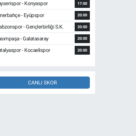
yserispor - Konyaspor
17:00
nerbahçe - Eyüpspor
20:00
abzonspor - Gençlerbirliği S.K.
20:00
sımpaşa - Galatasaray
20:00
talyaspor - Kocaelispor
20:00
CANLI SKOR