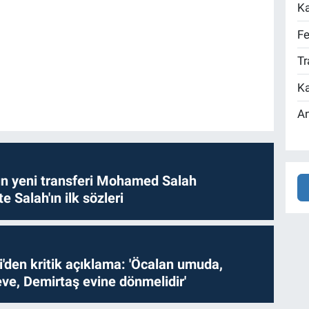
Ka
Fe
Tr
Ka
An
n yeni transferi Mohamed Salah
te Salah'ın ilk sözleri
i'den kritik açıklama: 'Öcalan umuda,
ve, Demirtaş evine dönmelidir'