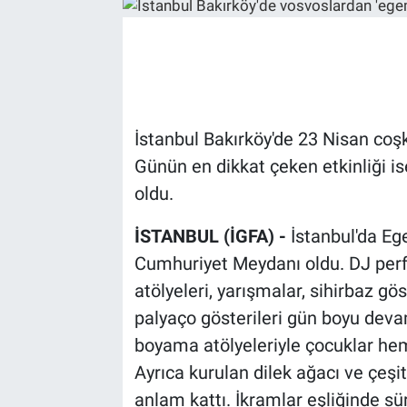
İstanbul Bakırköy'de 23 Nisan coşk
Günün en dikkat çeken etkinliği is
oldu.
İSTANBUL (İGFA) -
İstanbul'da Eg
Cumhuriyet Meydanı oldu. DJ perf
atölyeleri, yarışmalar, sihirbaz gös
palyaço gösterileri gün boyu devam
boyama atölyeleriyle çocuklar he
Ayrıca kurulan dilek ağacı ve çeşit
anlam kattı. İkramlar eşliğinde sür