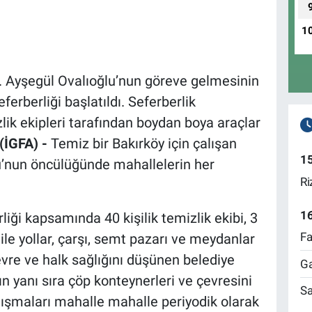
1
. Ayşegül Ovalıoğlu’nun göreve gelmesinin
ferberliği başlatıldı. Seferberlik
ik ekipleri tarafından boydan boya araçlar
(İGFA) -
Temiz bir Bakırköy için çalışan
1
u’nun öncülüğünde mahallelerin her
Ri
1
rliği kapsamında 40 kişilik temizlik ekibi, 3
Fa
le yollar, çarşı, semt pazarı ve meydanlar
evre ve halk sağlığını düşünen belediye
Ga
nın yanı sıra çöp konteynerleri ve çevresini
Sa
lışmaları mahalle mahalle periyodik olarak