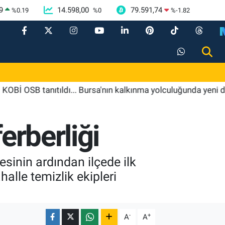
9
14.598,00
79.591,74
%
0.19
%
0
%
-1.82
 tanıtıldı... Bursa'nın kalkınma yolculuğunda yeni dönem
erberliği
sinin ardından ilçede ilk
alle temizlik ekipleri
-
+
A
A