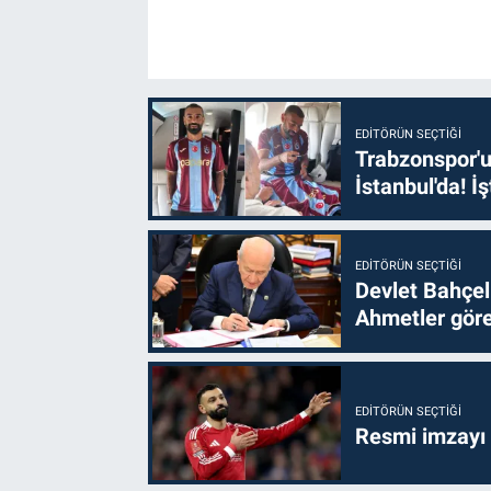
EDITÖRÜN SEÇTIĞI
Trabzonspor'u
İstanbul'da! İş
EDITÖRÜN SEÇTIĞI
Devlet Bahçel
Ahmetler göre
EDITÖRÜN SEÇTIĞI
Resmi imzayı