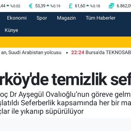
,44
53,39
61,60
6.862,0
%
0.02
%
0.19
%
0.18
Ekonomi
Spor
Magazin
Tüm Haberler
Künye
di Arabistan yolcusu
22:24
Bursa'da TEKNOSAB KOBİ OSB
rköy'de temizlik sef
oç Dr Ayşegül Ovalıoğlu’nun göreve gelme
şlatıldı Seferberlik kapsamında her bir mah
ar ile yıkanıp süpürülüyor