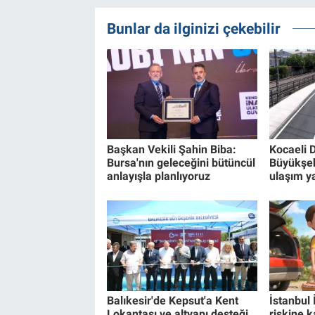
Bunlar da ilginizi çekebilir
Başkan Vekili Şahin Biba:
Kocaeli 
Bursa'nın geleceğini bütüncül
Büyükşe
anlayışla planlıyoruz
ulaşım ya
Balıkesir'de Kepsut'a Kent
İstanbul 
Lokantası ve altyapı desteği
riskine k