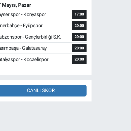
 Mayıs, Pazar
yserispor - Konyaspor
17:00
nerbahçe - Eyüpspor
20:00
abzonspor - Gençlerbirliği S.K.
20:00
sımpaşa - Galatasaray
20:00
talyaspor - Kocaelispor
20:00
CANLI SKOR