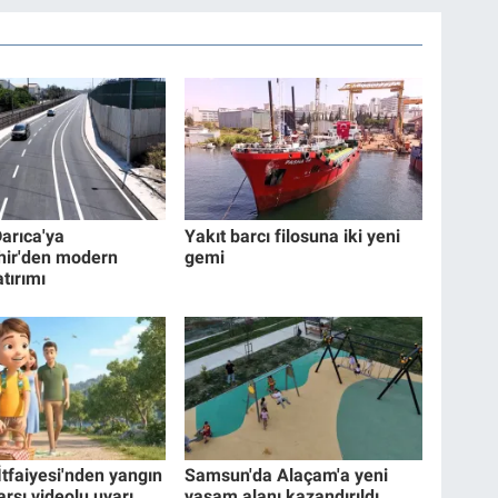
Darıca'ya
Yakıt barcı filosuna iki yeni
hir'den modern
gemi
tırımı
İtfaiyesi'nden yangın
Samsun'da Alaçam'a yeni
arşı videolu uyarı
yaşam alanı kazandırıldı