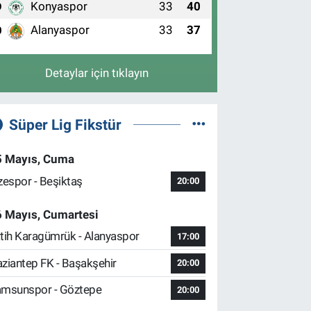
Konyaspor
33
40
9
Alanyaspor
33
37
0
Detaylar için tıklayın
Süper Lig Fikstür
5 Mayıs, Cuma
zespor - Beşiktaş
20:00
6 Mayıs, Cumartesi
tih Karagümrük - Alanyaspor
17:00
ziantep FK - Başakşehir
20:00
msunspor - Göztepe
20:00