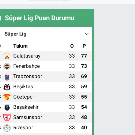
Süper Lig Puan Durumu
Süper Lig
#
Takım
O
P
Galatasaray
33
77
1
Fenerbahçe
33
73
2
Trabzonspor
33
69
3
Beşiktaş
33
59
4
Göztepe
33
55
5
Başakşehir
33
54
6
Samsunspor
33
48
7
Rizespor
33
40
8