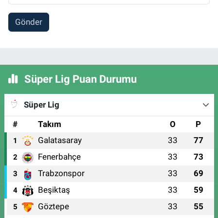
Gönder
Süper Lig Puan Durumu
Süper Lig
#
Takım
O
P
Galatasaray
33
77
1
Fenerbahçe
33
73
2
Trabzonspor
33
69
3
Beşiktaş
33
59
4
Göztepe
33
55
5