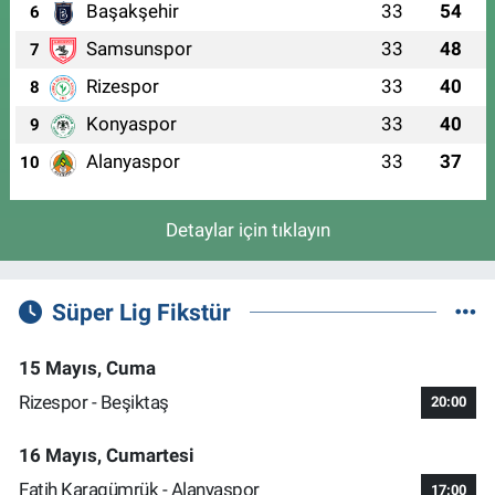
Başakşehir
33
54
6
Samsunspor
33
48
7
Rizespor
33
40
8
Konyaspor
33
40
9
Alanyaspor
33
37
10
Detaylar için tıklayın
Süper Lig Fikstür
15 Mayıs, Cuma
Rizespor - Beşiktaş
20:00
16 Mayıs, Cumartesi
Fatih Karagümrük - Alanyaspor
17:00