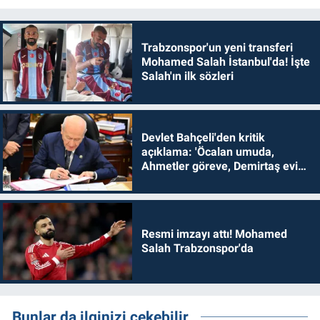
Trabzonspor'un yeni transferi
Mohamed Salah İstanbul'da! İşte
Salah'ın ilk sözleri
Devlet Bahçeli'den kritik
açıklama: 'Öcalan umuda,
Ahmetler göreve, Demirtaş evine
dönmelidir'
Resmi imzayı attı! Mohamed
Salah Trabzonspor'da
Bunlar da ilginizi çekebilir