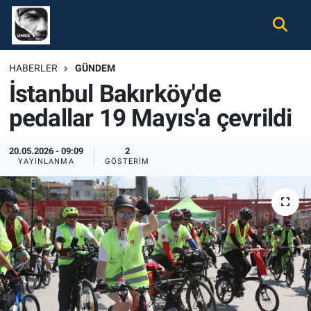
Gündem
Nöbetçi Eczaneler
HABERLER
GÜNDEM
İstanbul Bakırköy'de
Ekonomi
Hava Durumu
pedallar 19 Mayıs'a çevrildi
Spor
Namaz Vakitleri
20.05.2026 - 09:09
2
Magazin
Trafik Durumu
YAYINLANMA
GÖSTERIM
Tüm Haberler
Süper Lig Puan Durumu ve Fikstür
İletişim
Tüm Manşetler
Künye
Son Dakika Haberleri
Haber Arşivi