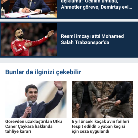
açıklama: 'Öcalan umuda,
Ahmetler göreve, Demirtaş evine
dönmelidir'
Resmi imzayı attı! Mohamed
Salah Trabzonspor'da
Bunlar da ilginizi çekebilir
Görevden uzaklaştırılan Utku
6 yıl önceki kaçak avın failleri
Caner Çaykara hakkında
tespit edildi! 5 yaban keçisi
tahliye kararı
için ceza uygulandı