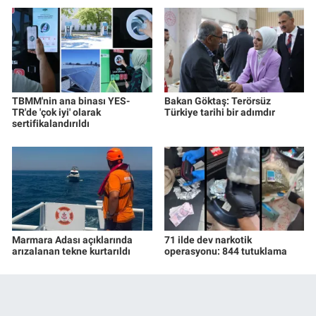
TBMM'nin ana binası YES-
Bakan Göktaş: Terörsüz
TR'de 'çok iyi' olarak
Türkiye tarihi bir adımdır
sertifikalandırıldı
Marmara Adası açıklarında
71 ilde dev narkotik
arızalanan tekne kurtarıldı
operasyonu: 844 tutuklama