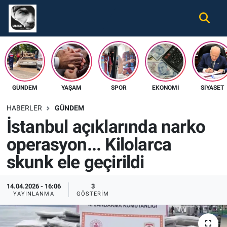
Gündem
Nöbetçi Eczaneler
Ekonomi
Hava Durumu
GÜNDEM
YAŞAM
SPOR
EKONOMI
SIYASET
Spor
Namaz Vakitleri
HABERLER
GÜNDEM
Magazin
Trafik Durumu
İstanbul açıklarında narko
operasyon... Kilolarca
Tüm Haberler
Süper Lig Puan Durumu ve Fikstür
skunk ele geçirildi
İletişim
Tüm Manşetler
14.04.2026 - 16:06
3
Künye
Son Dakika Haberleri
YAYINLANMA
GÖSTERIM
Haber Arşivi