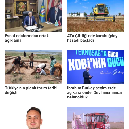
Esnaf odalarından ortak
ATA Çiftliği'nde karabuğday
açıklama
hasadı başladı
Türkiye'nin planlı tarım tarihi
İbrahim Burkay seçimlerde
değişti
açık ara önde! Dev lansmanda
neler oldu?