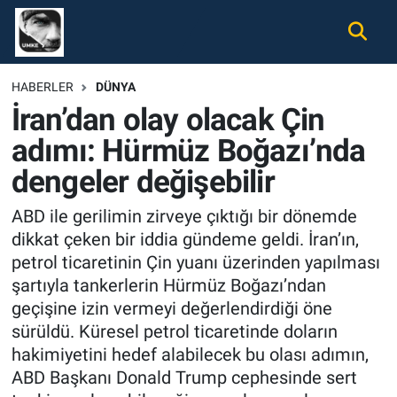
Gündem
Nöbetçi Eczaneler
HABERLER
DÜNYA
İran’dan olay olacak Çin
Ekonomi
Hava Durumu
adımı: Hürmüz Boğazı’nda
Spor
Namaz Vakitleri
dengeler değişebilir
Magazin
Trafik Durumu
ABD ile gerilimin zirveye çıktığı bir dönemde
dikkat çeken bir iddia gündeme geldi. İran’ın,
Tüm Haberler
Süper Lig Puan Durumu ve Fikstür
petrol ticaretinin Çin yuanı üzerinden yapılması
şartıyla tankerlerin Hürmüz Boğazı’ndan
İletişim
Tüm Manşetler
geçişine izin vermeyi değerlendirdiği öne
sürüldü. Küresel petrol ticaretinde doların
Künye
Son Dakika Haberleri
hakimiyetini hedef alabilecek bu olası adımın,
ABD Başkanı Donald Trump cephesinde sert
Haber Arşivi