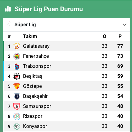
Süper Lig Puan Durumu
Süper Lig
#
Takım
O
P
Galatasaray
33
77
1
Fenerbahçe
33
73
2
Trabzonspor
33
69
3
Beşiktaş
33
59
4
Göztepe
33
55
5
Başakşehir
33
54
6
Samsunspor
33
48
7
Rizespor
33
40
8
Konyaspor
33
40
9