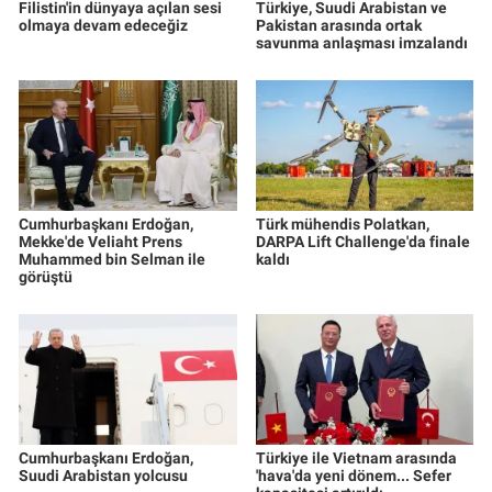
Filistin'in dünyaya açılan sesi
Türkiye, Suudi Arabistan ve
olmaya devam edeceğiz
Pakistan arasında ortak
savunma anlaşması imzalandı
Cumhurbaşkanı Erdoğan,
Türk mühendis Polatkan,
Mekke'de Veliaht Prens
DARPA Lift Challenge'da finale
Muhammed bin Selman ile
kaldı
görüştü
Cumhurbaşkanı Erdoğan,
Türkiye ile Vietnam arasında
Suudi Arabistan yolcusu
'hava'da yeni dönem... Sefer