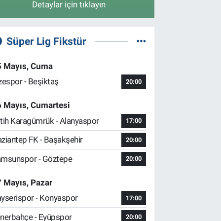
Detaylar için tıklayın
Süper Lig Fikstür
5 Mayıs, Cuma
zespor - Beşiktaş
20:00
6 Mayıs, Cumartesi
tih Karagümrük - Alanyaspor
17:00
ziantep FK - Başakşehir
20:00
msunspor - Göztepe
20:00
 Mayıs, Pazar
yserispor - Konyaspor
17:00
nerbahçe - Eyüpspor
20:00