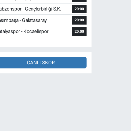
abzonspor - Gençlerbirliği S.K.
20:00
sımpaşa - Galatasaray
20:00
talyaspor - Kocaelispor
20:00
CANLI SKOR