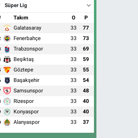
Süper Lig
#
Takım
O
P
Galatasaray
33
77
1
Fenerbahçe
33
73
2
Trabzonspor
33
69
3
Beşiktaş
33
59
4
Göztepe
33
55
5
Başakşehir
33
54
6
Samsunspor
33
48
7
Rizespor
33
40
8
Konyaspor
33
40
9
Alanyaspor
33
37
0