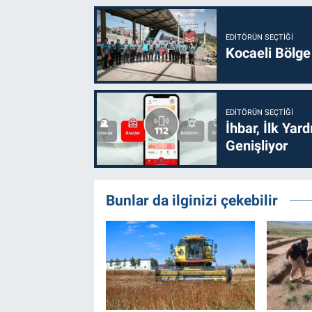
EDITÖRÜN SEÇTIĞI
Kocaeli Bölge
EDITÖRÜN SEÇTIĞI
İhbar, İlk Yar
Genişliyor
Bunlar da ilginizi çekebilir