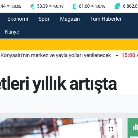
,44
53,39
61,60
6.862,0
%
0.02
%
0.19
%
0.18
Ekonomi
Spor
Magazin
Tüm Haberler
Künye
ı'nın merkez ve yayla yolları yenilenecek
15:00
Antalya 
leri yıllık artışta