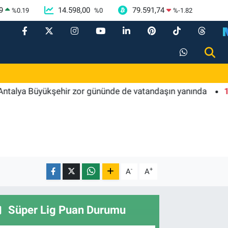
9
14.598,00
79.591,74
%
0.19
%
0
%
-1.82
Büyükşehir zor gününde de vatandaşın yanında
14:45
Kı
-
+
A
A
Süper Lig Puan Durumu