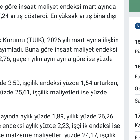
ne göre inşaat maliyet endeksi mart ayında
7,24 artış gösterdi. En yüksek artış bina dışı
ik Kurumu (TÜİK), 2026 yılı mart ayına ilişkin
1
yayımladı. Buna göre inşaat maliyet endeksi
Ri
,76, geçen yılın aynı ayına göre ise yüzde
1
Fa
 3,50, işçilik endeksi yüzde 1,54 artarken;
Ga
zde 25,61, işçilik maliyetleri ise yüzde
Sa
17
ayında aylık yüzde 1,89, yıllık yüzde 26,26
endeksi aylık yüzde 2,23, işçilik endeksi ise
Ka
ise malzeme maliyetleri yüzde 24,17, işçilik
Fe