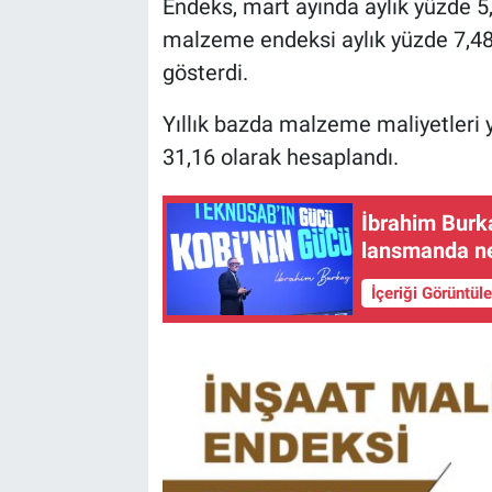
Endeks, mart ayında aylık yüzde 5,6
malzeme endeksi aylık yüzde 7,48 y
gösterdi.
Yıllık bazda malzeme maliyetleri y
31,16 olarak hesaplandı.
İbrahim Burk
lansmanda ne
İçeriği Görüntül