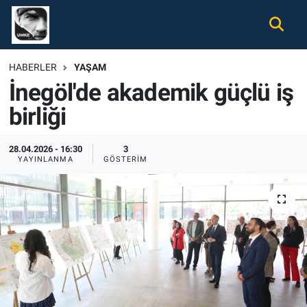
Gündem
Nöbetçi Eczaneler
HABERLER
YAŞAM
İnegöl'de akademik güçlü iş
Ekonomi
Hava Durumu
birliği
Spor
Namaz Vakitleri
28.04.2026 - 16:30
3
Magazin
Trafik Durumu
YAYINLANMA
GÖSTERIM
Tüm Haberler
Süper Lig Puan Durumu ve Fikstür
İletişim
Tüm Manşetler
Künye
Son Dakika Haberleri
Haber Arşivi