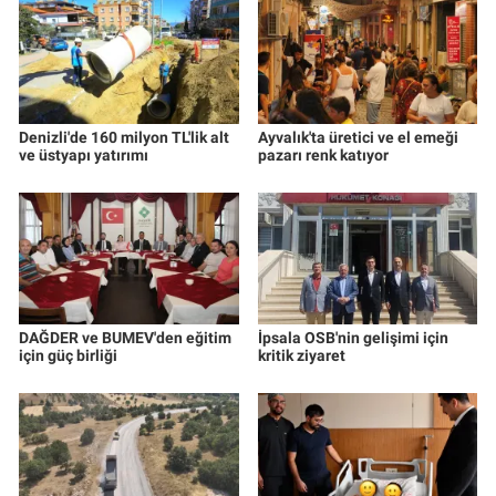
Denizli'de 160 milyon TL'lik alt
Ayvalık'ta üretici ve el emeği
ve üstyapı yatırımı
pazarı renk katıyor
DAĞDER ve BUMEV'den eğitim
İpsala OSB'nin gelişimi için
için güç birliği
kritik ziyaret