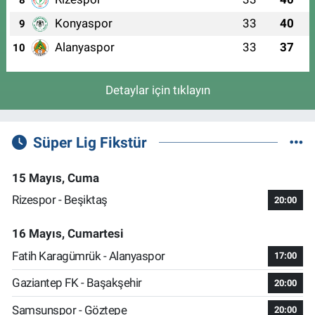
Konyaspor
33
40
9
Alanyaspor
33
37
10
Detaylar için tıklayın
Süper Lig Fikstür
15 Mayıs, Cuma
Rizespor - Beşiktaş
20:00
16 Mayıs, Cumartesi
Fatih Karagümrük - Alanyaspor
17:00
Gaziantep FK - Başakşehir
20:00
Samsunspor - Göztepe
20:00