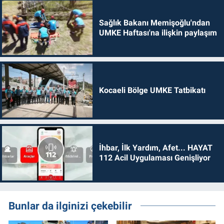
Sağlık Bakanı Memişoğlu'ndan
UMKE Haftası'na ilişkin paylaşım
Kocaeli Bölge UMKE Tatbikatı
İhbar, İlk Yardım, Afet... HAYAT
112 Acil Uygulaması Genişliyor
Bunlar da ilginizi çekebilir