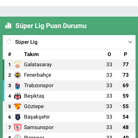
Süper Lig Puan Durumu
Süper Lig
#
Takım
O
P
Galatasaray
33
77
1
Fenerbahçe
33
73
2
Trabzonspor
33
69
3
Beşiktaş
33
59
4
Göztepe
33
55
5
Başakşehir
33
54
6
Samsunspor
33
48
7
Rizespor
33
40
8