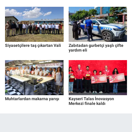
Siyasetçilere taş çıkartan Vali
Zabıtadan gurbetçi yaşlı çifte
yardım eli
Muhtarlardan makarna yarışı
Kayseri Talas İnovasyon
Merkezi finale kaldı