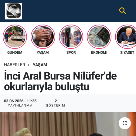
Gündem
Nöbetçi Eczaneler
Ekonomi
Hava Durumu
GÜNDEM
YAŞAM
SPOR
EKONOMI
SIYASET
Spor
Namaz Vakitleri
HABERLER
YAŞAM
Magazin
Trafik Durumu
İnci Aral Bursa Nilüfer'de
okurlarıyla buluştu
Tüm Haberler
Süper Lig Puan Durumu ve Fikstür
İletişim
Tüm Manşetler
03.06.2026 - 11:35
2
YAYINLANMA
GÖSTERIM
Künye
Son Dakika Haberleri
Haber Arşivi