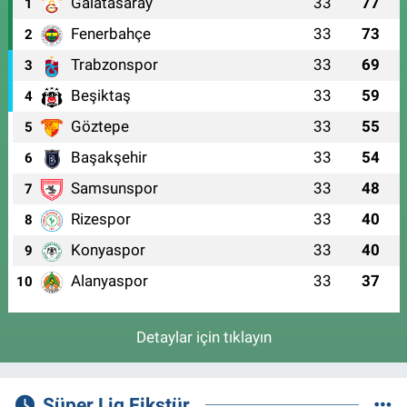
Galatasaray
33
77
1
Fenerbahçe
33
73
2
Trabzonspor
33
69
3
Beşiktaş
33
59
4
Göztepe
33
55
5
Başakşehir
33
54
6
Samsunspor
33
48
7
Rizespor
33
40
8
Konyaspor
33
40
9
Alanyaspor
33
37
10
Detaylar için tıklayın
Süper Lig Fikstür