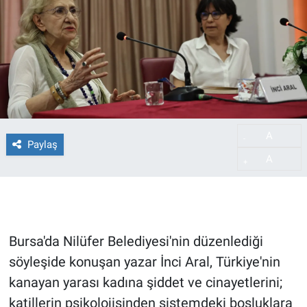
A
-
Paylaş
A
+
Bursa'da Nilüfer Belediyesi'nin düzenlediği
söyleşide konuşan yazar İnci Aral, Türkiye'nin
kanayan yarası kadına şiddet ve cinayetlerini;
katillerin psikolojisinden sistemdeki boşluklara