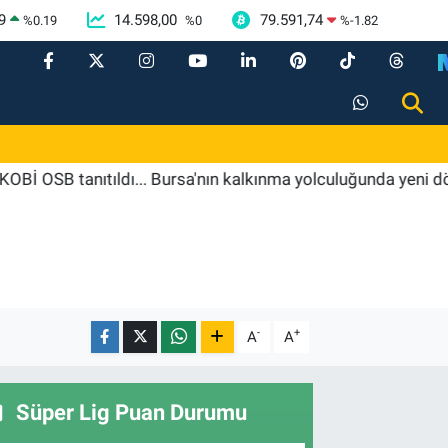
9
14.598,00
79.591,74
%
0.19
%
0
%
-1.82
 tanıtıldı... Bursa'nın kalkınma yolculuğunda yeni dönem
-
+
A
A
Süper Lig Puan Durumu