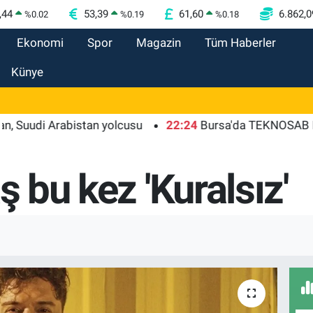
,44
53,39
61,60
6.862,0
%
0.02
%
0.19
%
0.18
Ekonomi
Spor
Magazin
Tüm Haberler
Künye
di Arabistan yolcusu
22:24
Bursa'da TEKNOSAB KOBİ OSB
ş bu kez 'Kuralsız'