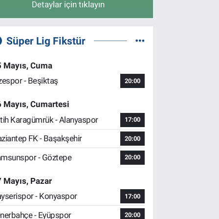
Detaylar için tıklayın
Süper Lig Fikstür
5 Mayıs, Cuma
zespor - Beşiktaş
20:00
6 Mayıs, Cumartesi
tih Karagümrük - Alanyaspor
17:00
ziantep FK - Başakşehir
20:00
msunspor - Göztepe
20:00
 Mayıs, Pazar
yserispor - Konyaspor
17:00
nerbahçe - Eyüpspor
20:00