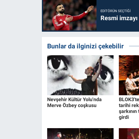
EDITÖRÜN SEÇTIĞI
Resmi imzayı
Bunlar da ilginizi çekebilir
Nevşehir Kültür Yolu'nda
BLOK3'te
Merve Özbey coşkusu
tarihi re
şarkının
girdi