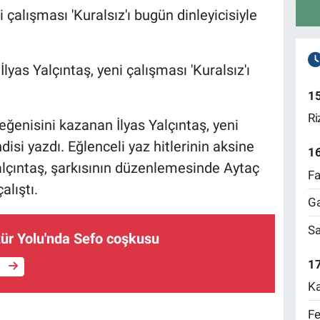
ni çalışması 'Kuralsız'ı bugün dinleyicisiyle
lyas Yalçıntaş, yeni çalışması 'Kuralsız'ı
1
Ri
beğenisini kazanan İlyas Yalçıntaş, yeni
isi yazdı. Eğlenceli yaz hitlerinin aksine
1
Yalçıntaş, şarkısının düzenlemesinde Aytaç
Fa
alıştı.
Ga
Sa
tür Yolu'nda Sefo coşkusu
17
e
Ka
Fe