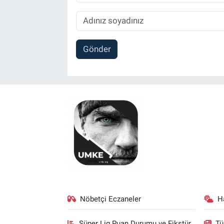
Gönder
Nöbetçi Eczaneler
H
Süper Lig Puan Durumu ve Fikstür
Tü