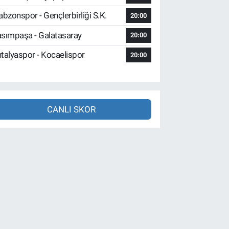
abzonspor - Gençlerbirliği S.K.
20:00
sımpaşa - Galatasaray
20:00
talyaspor - Kocaelispor
20:00
CANLI SKOR