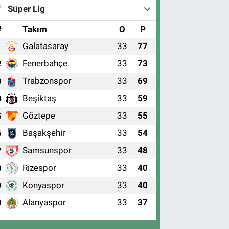
Süper Lig
#
Takım
O
P
Galatasaray
33
77
1
Fenerbahçe
33
73
2
Trabzonspor
33
69
3
Beşiktaş
33
59
4
Göztepe
33
55
5
Başakşehir
33
54
6
Samsunspor
33
48
7
Rizespor
33
40
8
Konyaspor
33
40
9
Alanyaspor
33
37
0