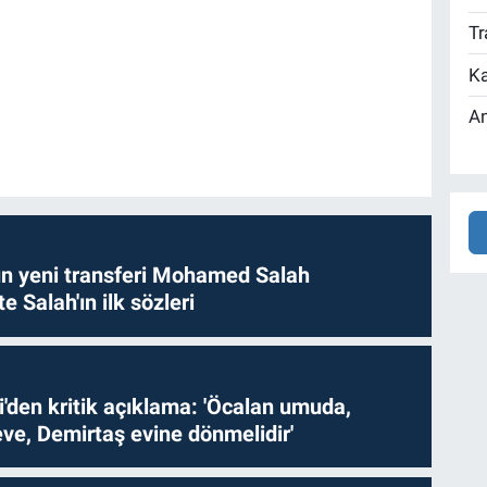
Tr
Ka
An
n yeni transferi Mohamed Salah
te Salah'ın ilk sözleri
i'den kritik açıklama: 'Öcalan umuda,
ve, Demirtaş evine dönmelidir'