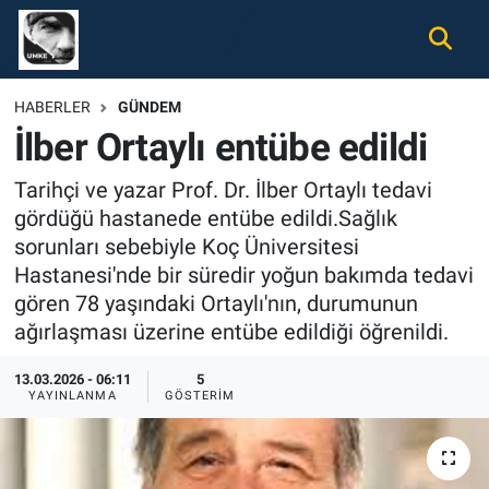
Gündem
Nöbetçi Eczaneler
HABERLER
GÜNDEM
İlber Ortaylı entübe edildi
Ekonomi
Hava Durumu
Tarihçi ve yazar Prof. Dr. İlber Ortaylı tedavi
Spor
Namaz Vakitleri
gördüğü hastanede entübe edildi.Sağlık
sorunları sebebiyle Koç Üniversitesi
Magazin
Trafik Durumu
Hastanesi'nde bir süredir yoğun bakımda tedavi
gören 78 yaşındaki Ortaylı'nın, durumunun
Tüm Haberler
Süper Lig Puan Durumu ve Fikstür
ağırlaşması üzerine entübe edildiği öğrenildi.
İletişim
Tüm Manşetler
13.03.2026 - 06:11
5
YAYINLANMA
GÖSTERIM
Künye
Son Dakika Haberleri
Haber Arşivi