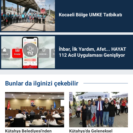
Kocaeli Bölge UMKE Tatbikatı
İhbar, İlk Yardım, Afet... HAYAT
112 Acil Uygulaması Genişliyor
Bunlar da ilginizi çekebilir
Kütahya Belediyesi'nden
Kütahya'da Geleneksel