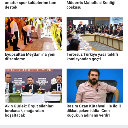
amatör spor kulüplerine tam
Müderris Mahallesi Şenliği
destek
coşkusu
Eyüpsultan Meydanı'na yeni
Terörsüz Türkiye yasa teklifi
düzenleme
komisyondan geçti
Akın Gürlek: Örgüt silahları
Rasim Ozan Kütahyalı ile ilgili
bırakacak, mağaraları
dikkat çeken iddia: Cem
boşaltacak
Küçük'ün adını mı verdi?