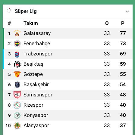
Süper Lig
#
Takım
O
P
Galatasaray
33
77
1
Fenerbahçe
33
73
2
Trabzonspor
33
69
3
Beşiktaş
33
59
4
Göztepe
33
55
5
Başakşehir
33
54
6
Samsunspor
33
48
7
Rizespor
33
40
8
Konyaspor
33
40
9
Alanyaspor
33
37
10