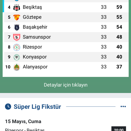
Beşiktaş
33
59
4
Göztepe
33
55
5
Başakşehir
33
54
6
Samsunspor
33
48
7
Rizespor
33
40
8
Konyaspor
33
40
9
Alanyaspor
33
37
10
Detaylar için tıklayın
Süper Lig Fikstür
15 Mayıs, Cuma
Rizespor - Beşiktaş
20:00