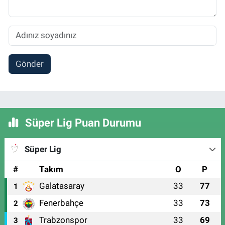
Gönder
Süper Lig Puan Durumu
Süper Lig
#
Takım
O
P
Galatasaray
33
77
1
Fenerbahçe
33
73
2
Trabzonspor
33
69
3