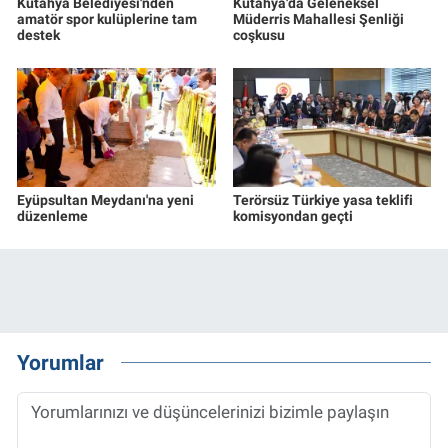
Kütahya Belediyesi'nden
Kütahya'da Geleneksel
amatör spor kulüplerine tam
Müderris Mahallesi Şenliği
destek
coşkusu
Eyüpsultan Meydanı'na yeni
Terörsüz Türkiye yasa teklifi
düzenleme
komisyondan geçti
Yorumlar