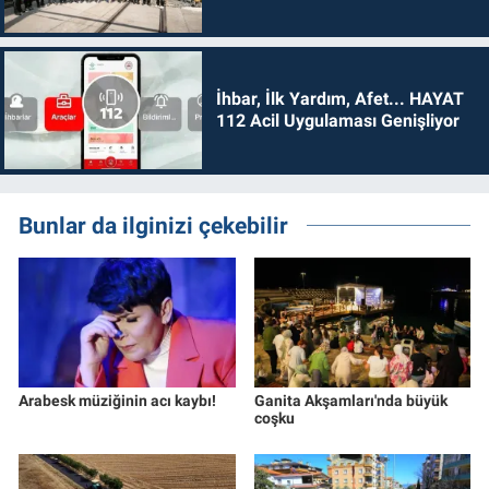
İhbar, İlk Yardım, Afet... HAYAT
112 Acil Uygulaması Genişliyor
Bunlar da ilginizi çekebilir
Arabesk müziğinin acı kaybı!
Ganita Akşamları'nda büyük
coşku