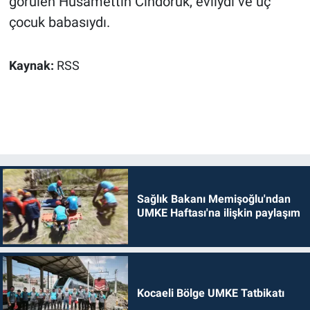
görülen Hüsamettin Cindoruk, evliydi ve üç
çocuk babasıydı.
Kaynak:
RSS
Sağlık Bakanı Memişoğlu'ndan
UMKE Haftası'na ilişkin paylaşım
Kocaeli Bölge UMKE Tatbikatı