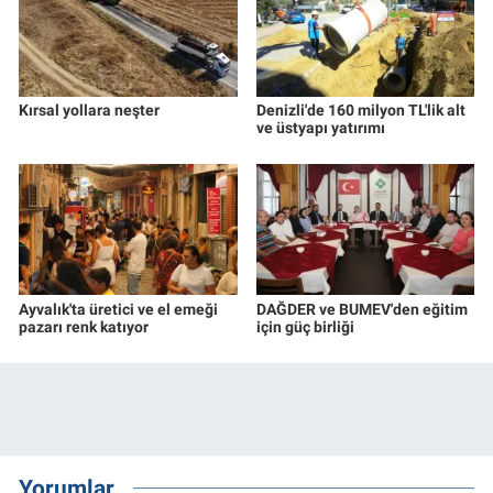
Kırsal yollara neşter
Denizli'de 160 milyon TL'lik alt
ve üstyapı yatırımı
Ayvalık'ta üretici ve el emeği
DAĞDER ve BUMEV'den eğitim
pazarı renk katıyor
için güç birliği
Yorumlar