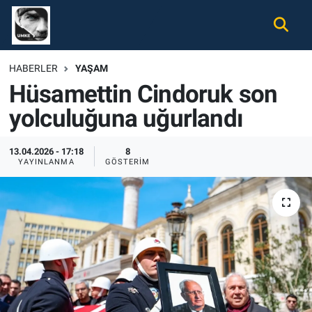
Gündem
Nöbetçi Eczaneler
HABERLER
YAŞAM
Hüsamettin Cindoruk son
Ekonomi
Hava Durumu
yolculuğuna uğurlandı
Spor
Namaz Vakitleri
13.04.2026 - 17:18
8
Magazin
Trafik Durumu
YAYINLANMA
GÖSTERIM
Tüm Haberler
Süper Lig Puan Durumu ve Fikstür
İletişim
Tüm Manşetler
Künye
Son Dakika Haberleri
Haber Arşivi