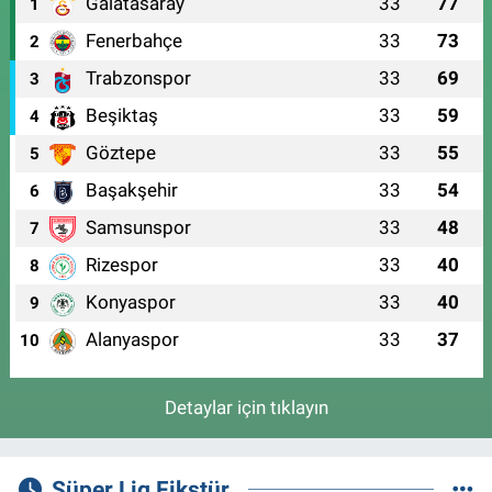
Galatasaray
33
77
1
Fenerbahçe
33
73
2
Trabzonspor
33
69
3
Beşiktaş
33
59
4
Göztepe
33
55
5
Başakşehir
33
54
6
Samsunspor
33
48
7
Rizespor
33
40
8
Konyaspor
33
40
9
Alanyaspor
33
37
10
Detaylar için tıklayın
Süper Lig Fikstür