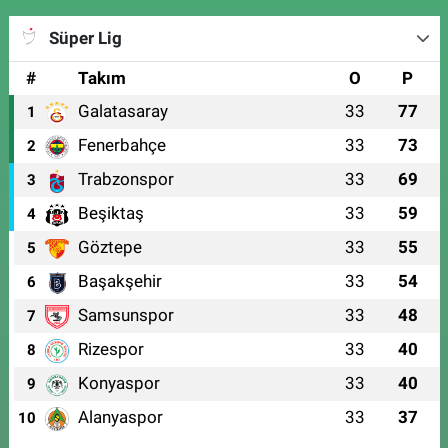
Süper Lig
#
Takım
O
P
Galatasaray
33
77
1
Fenerbahçe
33
73
2
Trabzonspor
33
69
3
Beşiktaş
33
59
4
Göztepe
33
55
5
Başakşehir
33
54
6
Samsunspor
33
48
7
Rizespor
33
40
8
Konyaspor
33
40
9
Alanyaspor
33
37
10