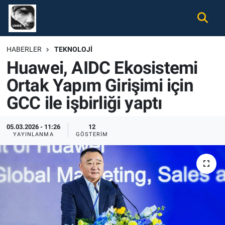
Gündem
Nöbetçi Eczaneler
HABERLER
TEKNOLOJI
Huawei, AIDC Ekosistemi
Ekonomi
Hava Durumu
Ortak Yapım Girişimi için
Spor
Namaz Vakitleri
GCC ile işbirliği yaptı
Magazin
Trafik Durumu
05.03.2026 - 11:26
12
YAYINLANMA
GÖSTERIM
Tüm Haberler
Süper Lig Puan Durumu ve Fikstür
İletişim
Tüm Manşetler
Künye
Son Dakika Haberleri
Haber Arşivi