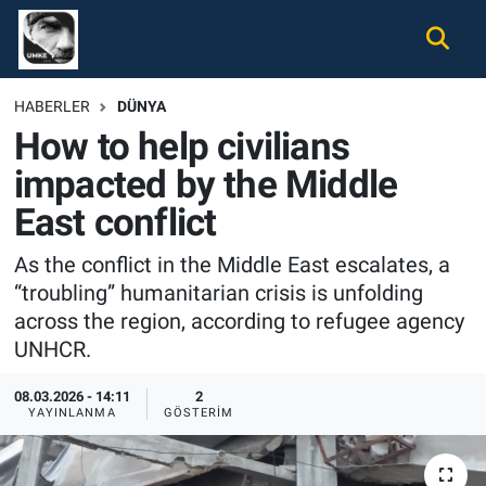
Gündem
Nöbetçi Eczaneler
HABERLER
DÜNYA
How to help civilians
Ekonomi
Hava Durumu
impacted by the Middle
Spor
Namaz Vakitleri
East conflict
Magazin
Trafik Durumu
As the conflict in the Middle East escalates, a
“troubling” humanitarian crisis is unfolding
Tüm Haberler
Süper Lig Puan Durumu ve Fikstür
across the region, according to refugee agency
UNHCR.
İletişim
Tüm Manşetler
08.03.2026 - 14:11
2
Künye
Son Dakika Haberleri
YAYINLANMA
GÖSTERIM
Haber Arşivi