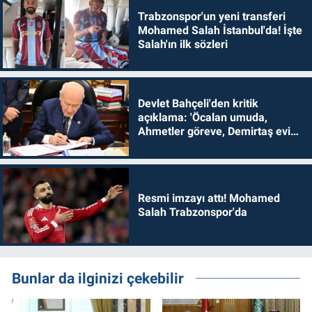
Trabzonspor'un yeni transferi
Mohamed Salah İstanbul'da! İşte
Salah'ın ilk sözleri
Devlet Bahçeli'den kritik
açıklama: 'Öcalan umuda,
Ahmetler göreve, Demirtaş evine
dönmelidir'
Resmi imzayı attı! Mohamed
Salah Trabzonspor'da
Bunlar da ilginizi çekebilir