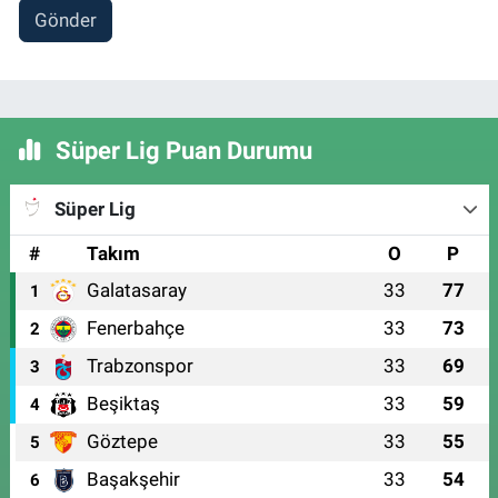
Gönder
Süper Lig Puan Durumu
Süper Lig
#
Takım
O
P
Galatasaray
33
77
1
Fenerbahçe
33
73
2
Trabzonspor
33
69
3
Beşiktaş
33
59
4
Göztepe
33
55
5
Başakşehir
33
54
6