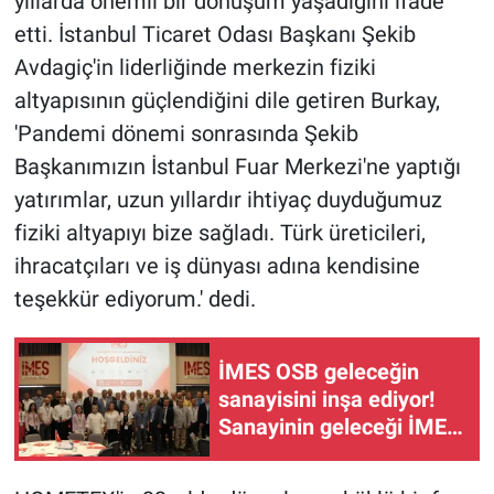
yıllarda önemli bir dönüşüm yaşadığını ifade
etti. İstanbul Ticaret Odası Başkanı Şekib
Avdagiç'in liderliğinde merkezin fiziki
altyapısının güçlendiğini dile getiren Burkay,
'Pandemi dönemi sonrasında Şekib
Başkanımızın İstanbul Fuar Merkezi'ne yaptığı
yatırımlar, uzun yıllardır ihtiyaç duyduğumuz
fiziki altyapıyı bize sağladı. Türk üreticileri,
ihracatçıları ve iş dünyası adına kendisine
teşekkür ediyorum.' dedi.
İMES OSB geleceğin
sanayisini inşa ediyor!
Sanayinin geleceği İMES
OSB'de konuşuldu