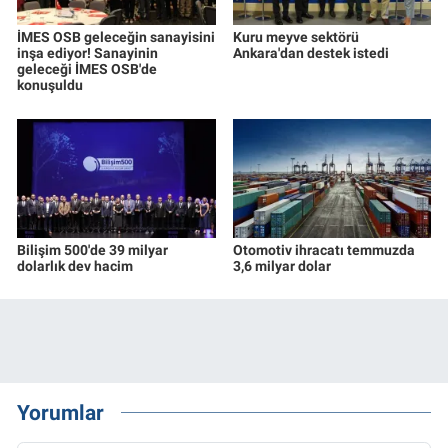
İMES OSB geleceğin sanayisini
Kuru meyve sektörü
inşa ediyor! Sanayinin
Ankara'dan destek istedi
geleceği İMES OSB'de
konuşuldu
Bilişim 500'de 39 milyar
Otomotiv ihracatı temmuzda
dolarlık dev hacim
3,6 milyar dolar
Yorumlar