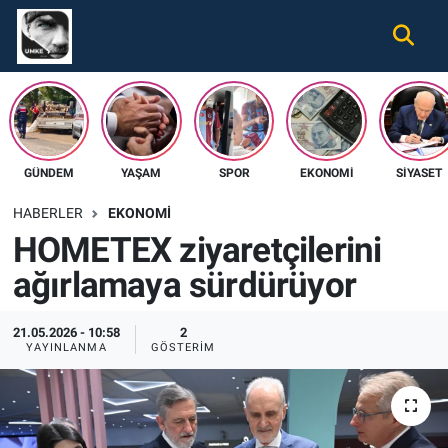
Gündem
Nöbetçi Eczaneler
Ekonomi
Hava Durumu
GÜNDEM
YAŞAM
SPOR
EKONOMI
SIYASET
Spor
Namaz Vakitleri
HABERLER
EKONOMI
Magazin
Trafik Durumu
HOMETEX ziyaretçilerini
ağırlamaya sürdürüyor
Tüm Haberler
Süper Lig Puan Durumu ve Fikstür
İletişim
Tüm Manşetler
21.05.2026 - 10:58
2
YAYINLANMA
GÖSTERIM
Künye
Son Dakika Haberleri
Haber Arşivi