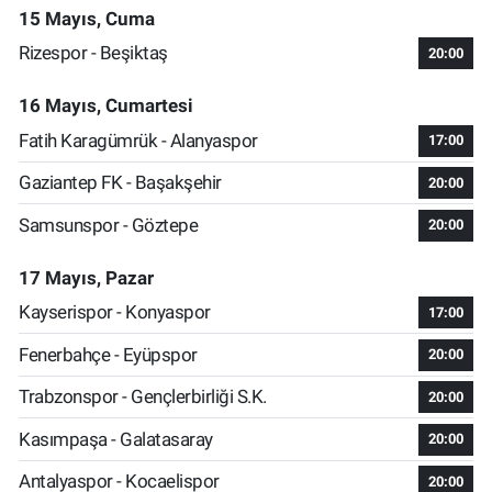
15 Mayıs, Cuma
Rizespor - Beşiktaş
20:00
16 Mayıs, Cumartesi
Fatih Karagümrük - Alanyaspor
17:00
Gaziantep FK - Başakşehir
20:00
Samsunspor - Göztepe
20:00
17 Mayıs, Pazar
Kayserispor - Konyaspor
17:00
Fenerbahçe - Eyüpspor
20:00
Trabzonspor - Gençlerbirliği S.K.
20:00
Kasımpaşa - Galatasaray
20:00
Antalyaspor - Kocaelispor
20:00