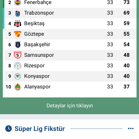
Fenerbahçe
33
73
2
Trabzonspor
33
69
3
Beşiktaş
33
59
4
Göztepe
33
55
5
Başakşehir
33
54
6
Samsunspor
33
48
7
Rizespor
33
40
8
Konyaspor
33
40
9
Alanyaspor
33
37
10
Detaylar için tıklayın
Süper Lig Fikstür