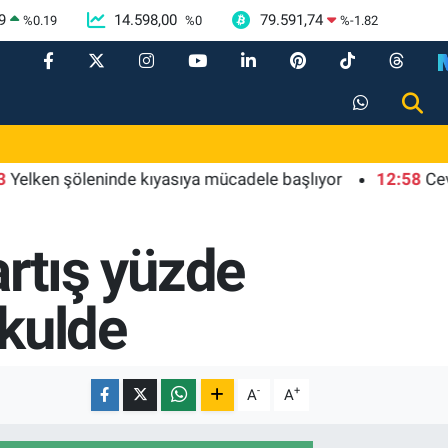
9
14.598,00
79.591,74
%
0.19
%
0
%
-1.82
n şöleninde kıyasıya mücadele başlıyor
12:58
Cevdet Yıl
 artış yüzde
nkulde
-
+
A
A