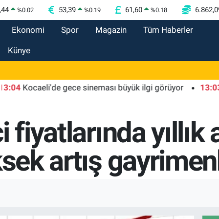
,44
53,39
61,60
6.862,0
%
0.02
%
0.19
%
0.18
Ekonomi
Spor
Magazin
Tüm Haberler
Künye
Kocaeli'de gece sineması büyük ilgi görüyor
13:03
Yelke
 fiyatlarında yıllık
ksek artış gayrime