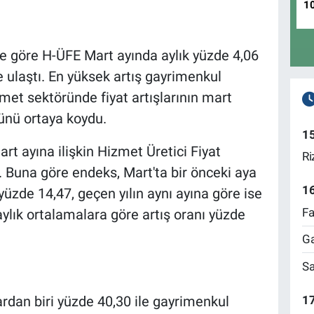
1
ne göre H-ÜFE Mart ayında aylık yüzde 4,06
e ulaştı. En yüksek artış gayrimenkul
zmet sektöründe fiyat artışlarının mart
ünü ortaya koydu.
1
rt ayına ilişkin Hizmet Üretici Fiyat
Ri
ı. Buna göre endeks, Mart'ta bir önceki aya
1
yüzde 14,47, geçen yılın aynı ayına göre ise
Fa
aylık ortalamalara göre artış oranı yüzde
Ga
Sa
17
lardan biri yüzde 40,30 ile gayrimenkul