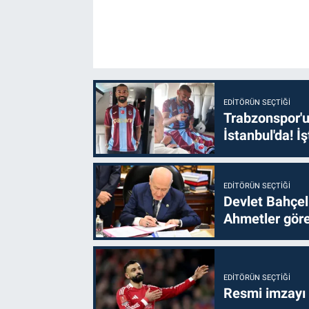
EDITÖRÜN SEÇTIĞI
Trabzonspor'u
İstanbul'da! İş
EDITÖRÜN SEÇTIĞI
Devlet Bahçel
Ahmetler göre
EDITÖRÜN SEÇTIĞI
Resmi imzayı