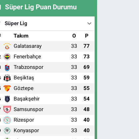
Süper Lig Puan Durumu
Süper Lig
#
Takım
O
P
Galatasaray
33
77
1
Fenerbahçe
33
73
2
Trabzonspor
33
69
3
Beşiktaş
33
59
4
Göztepe
33
55
5
Başakşehir
33
54
6
Samsunspor
33
48
7
Rizespor
33
40
8
Konyaspor
33
40
9