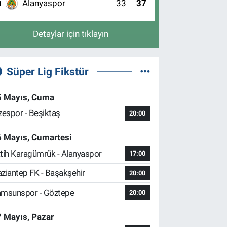
Alanyaspor
33
37
0
Detaylar için tıklayın
Süper Lig Fikstür
5 Mayıs, Cuma
zespor - Beşiktaş
20:00
6 Mayıs, Cumartesi
tih Karagümrük - Alanyaspor
17:00
ziantep FK - Başakşehir
20:00
msunspor - Göztepe
20:00
 Mayıs, Pazar