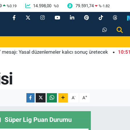
9
14.598,00
79.591,74
%
0.19
%
0
%
-1.82
jı: Yasal düzenlemeler kalıcı sonuç üretecek
10:51
Mersin
si
-
+
A
A
Süper Lig Puan Durumu