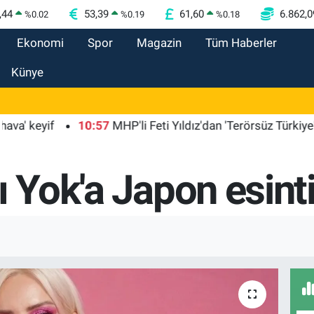
,44
53,39
61,60
6.862,0
%
0.02
%
0.19
%
0.18
Ekonomi
Spor
Magazin
Tüm Haberler
Künye
eyif
10:57
MHP'li Feti Yıldız'dan 'Terörsüz Türkiye' mesa
ı Yok'a Japon esinti