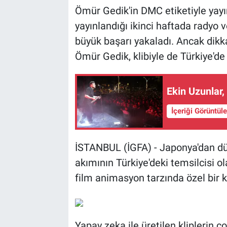
Ömür Gedik'in DMC etiketiyle yayınl
yayınlandığı ikinci haftada radyo ve
büyük başarı yakaladı. Ancak dikka
Ömür Gedik, klibiyle de Türkiye'de b
Ekin Uzunlar,
İçeriği Görüntül
İSTANBUL (İGFA) - Japonya'dan dün
akımının Türkiye'deki temsilcisi ol
film animasyon tarzında özel bir kl
Yapay zeka ile üretilen kliplerin ç