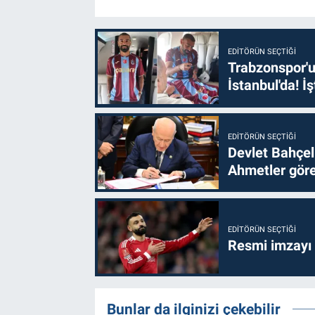
EDITÖRÜN SEÇTIĞI
Trabzonspor'u
İstanbul'da! İş
EDITÖRÜN SEÇTIĞI
Devlet Bahçel
Ahmetler göre
EDITÖRÜN SEÇTIĞI
Resmi imzayı
Bunlar da ilginizi çekebilir