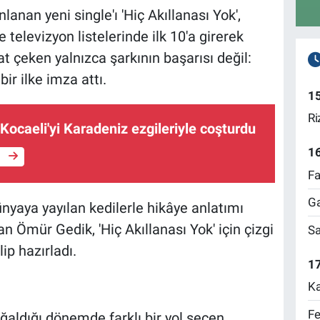
anan yeni single'ı 'Hiç Akıllanası Yok',
 televizyon listelerinde ilk 10'a girerek
t çeken yalnızca şarkının başarısı değil:
ir ilke imza attı.
1
Ri
 Kocaeli'yi Karadeniz ezgileriyle coşturdu
1
e
Fa
Ga
yaya yayılan kedilerle hikâye anlatımı
an Ömür Gedik, 'Hiç Akıllanası Yok' için çizgi
Sa
ip hazırladı.
17
Ka
Fe
oğaldığı dönemde farklı bir yol seçen