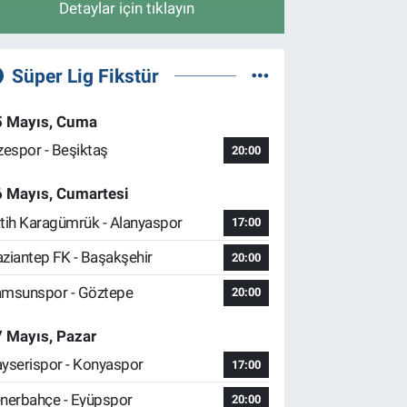
Detaylar için tıklayın
Süper Lig Fikstür
5 Mayıs, Cuma
zespor - Beşiktaş
20:00
6 Mayıs, Cumartesi
tih Karagümrük - Alanyaspor
17:00
ziantep FK - Başakşehir
20:00
msunspor - Göztepe
20:00
 Mayıs, Pazar
yserispor - Konyaspor
17:00
nerbahçe - Eyüpspor
20:00