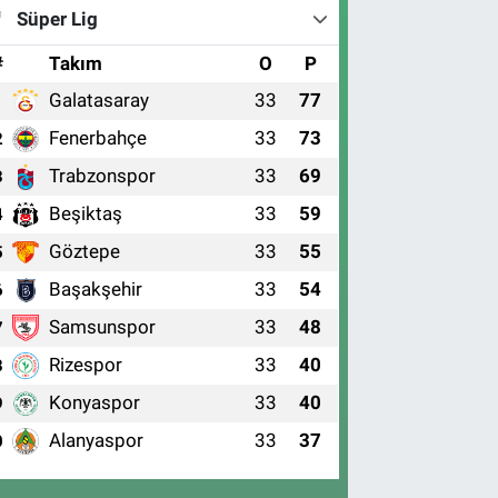
Süper Lig
#
Takım
O
P
Galatasaray
33
77
1
Fenerbahçe
33
73
2
Trabzonspor
33
69
3
Beşiktaş
33
59
4
Göztepe
33
55
5
Başakşehir
33
54
6
Samsunspor
33
48
7
Rizespor
33
40
8
Konyaspor
33
40
9
Alanyaspor
33
37
0