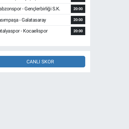
abzonspor - Gençlerbirliği S.K.
20:00
sımpaşa - Galatasaray
20:00
talyaspor - Kocaelispor
20:00
CANLI SKOR