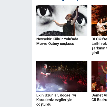
Nevşehir Kültür Yolu'nda
BLOK3'te
Merve Özbey coşkusu
tarihi re
şarkının
girdi
Ekin Uzunlar, Kocaeli'yi
Demet Ak
Karadeniz ezgileriyle
C5 Bodru
coşturdu