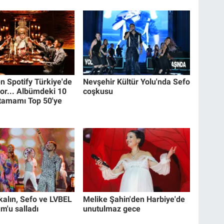
n Spotify Türkiye'de
Nevşehir Kültür Yolu'nda Sefo
kor... Albümdeki 10
coşkusu
 tamamı Top 50'ye
alın, Sefo ve LVBEL
Melike Şahin'den Harbiye'de
m'u salladı
unutulmaz gece