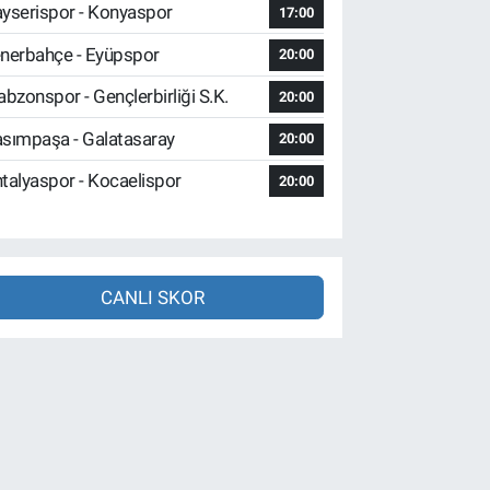
yserispor - Konyaspor
17:00
nerbahçe - Eyüpspor
20:00
abzonspor - Gençlerbirliği S.K.
20:00
sımpaşa - Galatasaray
20:00
talyaspor - Kocaelispor
20:00
CANLI SKOR