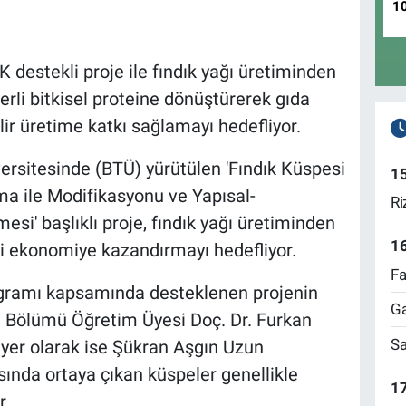
1
 destekli proje ile fındık yağı üretiminden
rli bitkisel proteine dönüştürerek gıda
lir üretime katkı sağlamayı hedefliyor.
ersitesinde (BTÜ) yürütülen 'Fındık Küspesi
1
ma ile Modifikasyonu ve Yapısal-
Ri
esi' başlıklı proje, fındık yağı üretiminden
1
ni ekonomiye kazandırmayı hedefliyor.
Fa
gramı kapsamında desteklenen projenin
Ga
 Bölümü Öğretim Üyesi Doç. Dr. Furkan
Sa
iyer olarak ise Şükran Aşgın Uzun
asında ortaya çıkan küspeler genellikle
17
r.