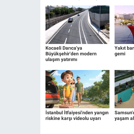
Kocaeli Darıca'ya
Yakıt bar
Büyükşehir'den modern
gemi
ulaşım yatırımı
İstanbul İtfaiyesi'nden yangın
Samsun'd
riskine karşı videolu uyarı
yaşam al