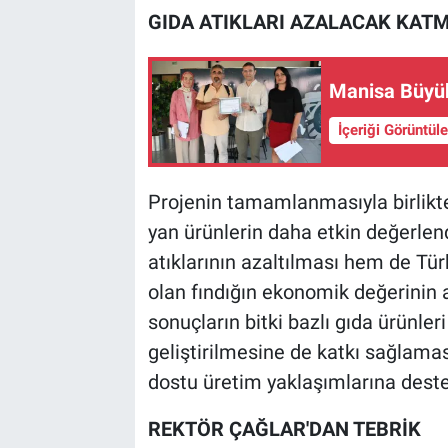
GIDA ATIKLARI AZALACAK KAT
Manisa Büyükş
İçeriği Görüntül
Projenin tamamlanmasıyla birlikte
yan ürünlerin daha etkin değerlen
atıklarının azaltılması hem de Tür
olan fındığın ekonomik değerinin a
sonuçların bitki bazlı gıda ürünleri
geliştirilmesine de katkı sağlaması
dostu üretim yaklaşımlarına dest
REKTÖR ÇAĞLAR'DAN TEBRİK