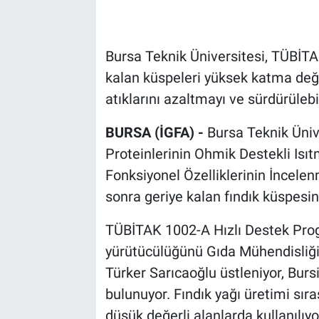
Bursa Teknik Üniversitesi, TÜBİTAK
kalan küspeleri yüksek katma değe
atıklarını azaltmayı ve sürdürülebi
BURSA (İGFA) -
Bursa Teknik Üniv
Proteinlerinin Ohmik Destekli Isıt
Fonksiyonel Özelliklerinin İncelenm
sonra geriye kalan fındık küspesi
TÜBİTAK 1002-A Hızlı Destek Pro
yürütücülüğünü Gıda Mühendisliği
Türker Sarıcaoğlu üstleniyor, Burs
bulunuyor. Fındık yağı üretimi sır
düşük değerli alanlarda kullanılıyo