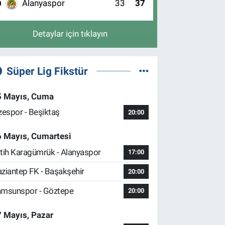
Alanyaspor
33
37
0
Detaylar için tıklayın
Süper Lig Fikstür
5 Mayıs, Cuma
zespor - Beşiktaş
20:00
6 Mayıs, Cumartesi
tih Karagümrük - Alanyaspor
17:00
ziantep FK - Başakşehir
20:00
msunspor - Göztepe
20:00
 Mayıs, Pazar