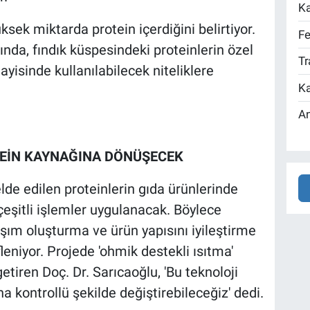
Ka
ek miktarda protein içerdiğini belirtiyor.
Fe
da, fındık küspesindeki proteinlerin özel
Tr
ayisinde kullanılabilecek niteliklere
Ka
An
OTEİN KAYNAĞINA DÖNÜŞECEK
de edilen proteinlerin gıda ürünlerinde
 çeşitli işlemler uygulanacak. Böylece
ışım oluşturma ve ürün yapısını iyileştirme
fleniyor. Projede 'ohmik destekli ısıtma'
getiren Doç. Dr. Sarıcaoğlu, 'Bu teknoloji
a kontrollü şekilde değiştirebileceğiz' dedi.