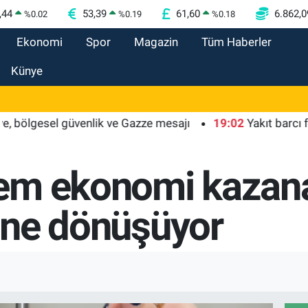
,44
53,39
61,60
6.862,0
%
0.02
%
0.19
%
0.18
Ekonomi
Spor
Magazin
Tüm Haberler
Künye
lgesel güvenlik ve Gazze mesajı
19:02
Yakıt barcı filosu
em ekonomi kazana
eine dönüşüyor