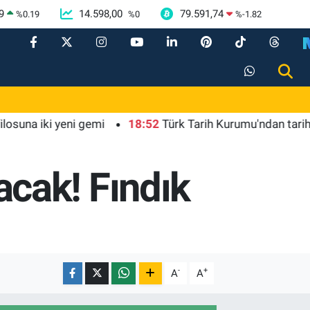
9
14.598,00
79.591,74
%
0.19
%
0
%
-1.82
na iki yeni gemi
18:52
Türk Tarih Kurumu'ndan tarihi içer
cak! Fındık
-
+
A
A