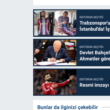
EDITÖRÜN SEÇTIĞI
Trabzonspor'u
İstanbul'da! İş
EDITÖRÜN SEÇTIĞI
Devlet Bahçel
Ahmetler göre
EDITÖRÜN SEÇTIĞI
Resmi imzayı
Bunlar da ilginizi çekebilir