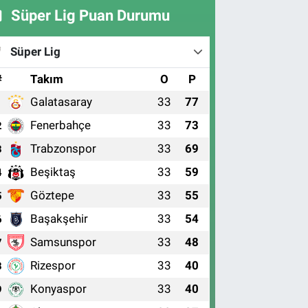
Süper Lig Puan Durumu
Süper Lig
#
Takım
O
P
Galatasaray
33
77
1
Fenerbahçe
33
73
2
Trabzonspor
33
69
3
Beşiktaş
33
59
4
Göztepe
33
55
5
Başakşehir
33
54
6
Samsunspor
33
48
7
Rizespor
33
40
8
Konyaspor
33
40
9