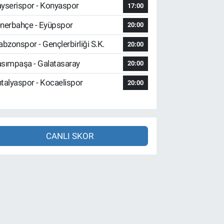
yserispor - Konyaspor
17:00
nerbahçe - Eyüpspor
20:00
abzonspor - Gençlerbirliği S.K.
20:00
sımpaşa - Galatasaray
20:00
talyaspor - Kocaelispor
20:00
CANLI SKOR