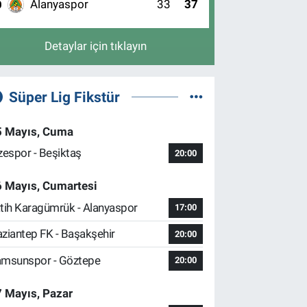
Alanyaspor
33
37
0
Detaylar için tıklayın
Süper Lig Fikstür
5 Mayıs, Cuma
zespor - Beşiktaş
20:00
6 Mayıs, Cumartesi
tih Karagümrük - Alanyaspor
17:00
ziantep FK - Başakşehir
20:00
msunspor - Göztepe
20:00
 Mayıs, Pazar