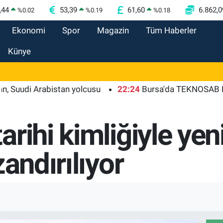
,44
53,39
61,60
6.862,0
%
0.02
%
0.19
%
0.18
Ekonomi
Spor
Magazin
Tüm Haberler
Künye
 Arabistan yolcusu
22:24
Bursa'da TEKNOSAB KOBİ OSB t
rihi kimliğiyle yen
zandırılıyor