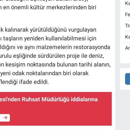
Ka
 en önemli kültür merkezlerinden biri
Fe
Tr
k kalınarak yürütüldüğünü vurgulayan
Ka
 taşların yeniden kullanılabilmesi için
ıldığını ve aynı malzemelerin restorasyonda
An
Kurulu eşliğinde sürdürülen proje ile deniz,
ın kesişim noktasında bulunan tarihi alanın,
yeni odak noktalarından biri olarak
endiği ifade edildi.
esi'nden Ruhsat Müdürlüğü iddialarına
e