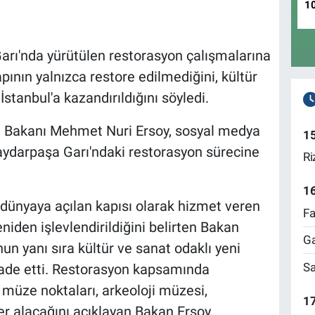
1
rı'nda yürütülen restorasyon çalışmalarına
apının yalnızca restore edilmediğini, kültür
tanbul'a kazandırıldığını söyledi.
m Bakanı Mehmet Nuri Ersoy, sosyal medya
1
ydarpaşa Garı'ndaki restorasyon sürecine
Ri
1
 dünyaya açılan kapısı olarak hizmet veren
Fa
eniden işlevlendirildiğini belirten Bakan
Ga
un yanı sıra kültür ve sanat odaklı yeni
Sa
fade etti. Restorasyon kapsamında
al müze noktaları, arkeoloji müzesi,
17
yer alacağını açıklayan Bakan Ersoy,