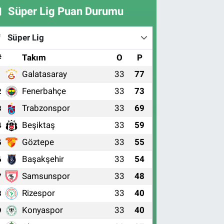
Süper Lig Puan Durumu
Süper Lig
#
Takım
O
P
Galatasaray
33
77
1
Fenerbahçe
33
73
2
Trabzonspor
33
69
3
Beşiktaş
33
59
4
Göztepe
33
55
5
Başakşehir
33
54
6
Samsunspor
33
48
7
Rizespor
33
40
8
Konyaspor
33
40
9