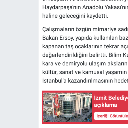
Haydarpaşa'nın Anadolu Yakası'nın
haline geleceğini kaydetti.
Çalışmaların özgün mimariye sadı
Bakan Ersoy, yapıda kullanılan bazı
kapanan taş ocaklarının tekrar aç
değerlendirildiğini belirtti. Bilim 
kara ve demiryolu ulaşım aksların
kültür, sanat ve kamusal yaşamın 
İstanbul'a kazandırılmasının hedefl
İzmit Belediy
açıklama
İçeriği Görüntül