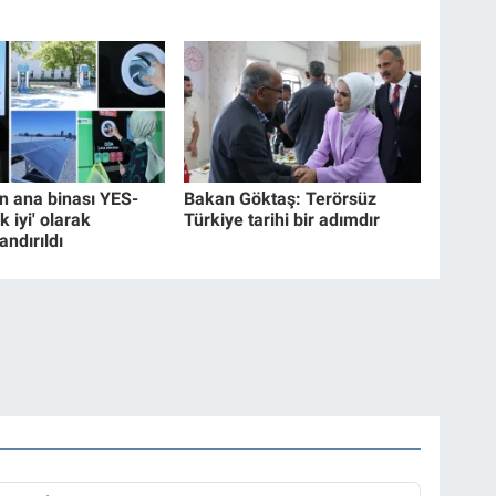
 ana binası YES-
Bakan Göktaş: Terörsüz
k iyi' olarak
Türkiye tarihi bir adımdır
andırıldı