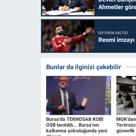
Ahmetler göre
EDITÖRÜN SEÇTIĞI
Resmi imzayı
Bunlar da ilginizi çekebilir
Bursa'da TEKNOSAB KOBİ
MGK'dan 8
OSB tanıtıldı... Bursa'nın
Terörsüz
kalkınma yolculuğunda yeni
güvenlik