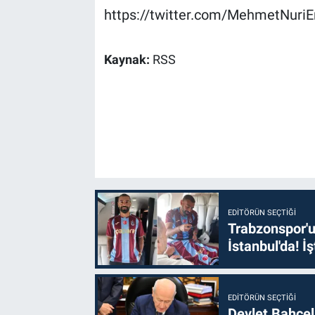
https://twitter.com/MehmetNuri
Kaynak:
RSS
EDITÖRÜN SEÇTIĞI
Trabzonspor'u
İstanbul'da! İş
EDITÖRÜN SEÇTIĞI
Devlet Bahçel