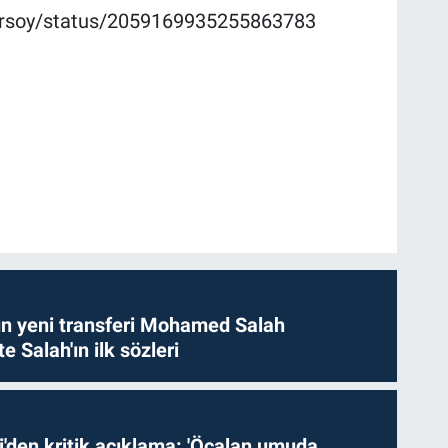
Ersoy/status/2059169935255863783
n yeni transferi Mohamed Salah
te Salah'ın ilk sözleri
i'den kritik açıklama: 'Öcalan umuda,