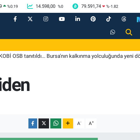
9
14.598,00
79.591,74
%
0.19
%
0
%
-1.82
anıtıldı... Bursa'nın kalkınma yolculuğunda yeni dönem
iden
-
+
A
A