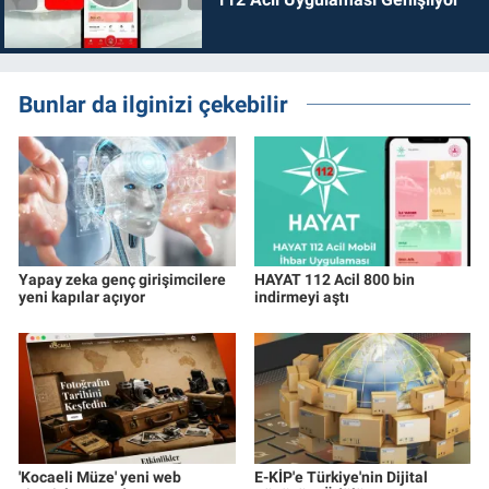
Bunlar da ilginizi çekebilir
Yapay zeka genç girişimcilere
HAYAT 112 Acil 800 bin
yeni kapılar açıyor
indirmeyi aştı
'Kocaeli Müze' yeni web
E-KİP'e Türkiye'nin Dijital