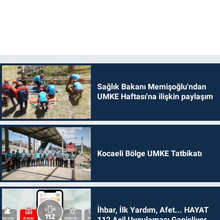
Sağlık Bakanı Memişoğlu'ndan
UMKE Haftası'na ilişkin paylaşım
Kocaeli Bölge UMKE Tatbikatı
İhbar, İlk Yardım, Afet... HAYAT
112 Acil Uygulaması Genişliyor