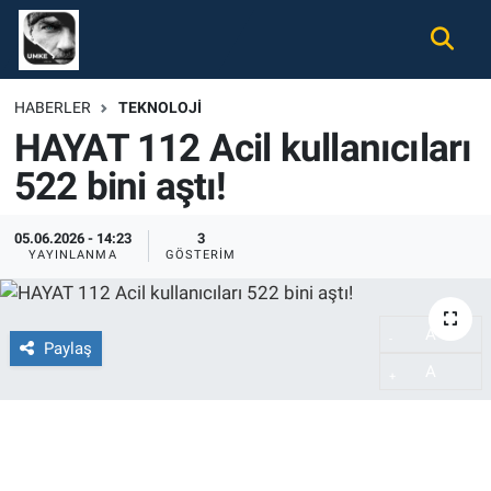
Gündem
Nöbetçi Eczaneler
HABERLER
TEKNOLOJI
HAYAT 112 Acil kullanıcıları
Ekonomi
Hava Durumu
522 bini aştı!
Spor
Namaz Vakitleri
05.06.2026 - 14:23
3
Magazin
Trafik Durumu
YAYINLANMA
GÖSTERIM
Tüm Haberler
Süper Lig Puan Durumu ve Fikstür
A
-
Paylaş
İletişim
Tüm Manşetler
A
+
Künye
Son Dakika Haberleri
Haber Arşivi