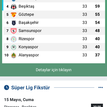
Beşiktaş
33
59
4
Göztepe
33
55
5
Başakşehir
33
54
6
Samsunspor
33
48
7
Rizespor
33
40
8
Konyaspor
33
40
9
Alanyaspor
33
37
10
Detaylar için tıklayın
Süper Lig Fikstür
15 Mayıs, Cuma
Rizespor - Beşiktaş
20:00