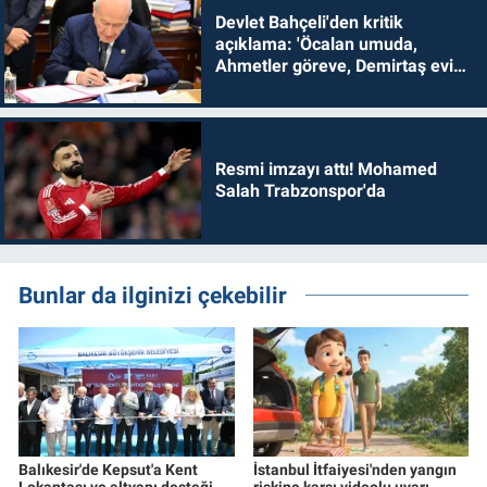
Devlet Bahçeli'den kritik
açıklama: 'Öcalan umuda,
Ahmetler göreve, Demirtaş evine
dönmelidir'
Resmi imzayı attı! Mohamed
Salah Trabzonspor'da
Bunlar da ilginizi çekebilir
Balıkesir'de Kepsut'a Kent
İstanbul İtfaiyesi'nden yangın