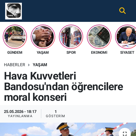
Gündem
Nöbetçi Eczaneler
Ekonomi
Hava Durumu
GÜNDEM
YAŞAM
SPOR
EKONOMI
SIYASET
Spor
Namaz Vakitleri
HABERLER
YAŞAM
Magazin
Trafik Durumu
Hava Kuvvetleri
Bandosu'ndan öğrencilere
Tüm Haberler
Süper Lig Puan Durumu ve Fikstür
moral konseri
İletişim
Tüm Manşetler
25.05.2026 - 18:17
1
Künye
Son Dakika Haberleri
YAYINLANMA
GÖSTERIM
Haber Arşivi