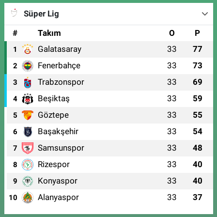
Süper Lig
#
Takım
O
P
Galatasaray
33
77
1
Fenerbahçe
33
73
2
Trabzonspor
33
69
3
Beşiktaş
33
59
4
Göztepe
33
55
5
Başakşehir
33
54
6
Samsunspor
33
48
7
Rizespor
33
40
8
Konyaspor
33
40
9
Alanyaspor
33
37
10