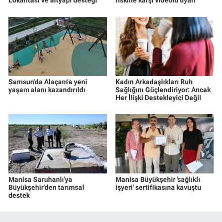
Lokantası ve altyapı desteği
riskine karşı videolu uyarı
Samsun'da Alaçam'a yeni
Kadın Arkadaşlıkları Ruh
yaşam alanı kazandırıldı
Sağlığını Güçlendiriyor: Ancak
Her İlişki Destekleyici Değil
Manisa Saruhanlı'ya
Manisa Büyükşehir 'sağlıklı
Büyükşehir'den tarımsal
işyeri' sertifikasına kavuştu
destek